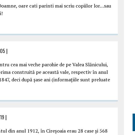
Doamne, oare cati parinti mai scriu copiilor lor…sau
i!
:05
|
entru cea mai veche parohie de pe Valea Slănicului,
prima construită pe această vale, respectiv în anul
1847, deci după șase ani (informațiile sunt preluate
:19
|
ul din anul 1912, în Cireșoaia erau 28 case și 568