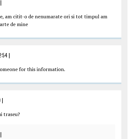
|
e, am citit-o de nenumarate ori si tot timpul am
parte de mine
2:54
|
someone for this information.
9
|
ui traseu?
|