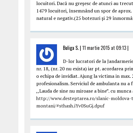
locuitori. Dacă nu greșesc de atunci au trecu
1479 locuitori, însemnând un spor de aprox. 15
natural e negativ.(25 botezuri și 29 înmormâ
Buliga S. |
11 martie 2015 at 09:13
|
D-lor lucratori de la Jandarmerie,
nr. 18, (nr. 20 nu exista) iar pt. acordarea pri
o echipa de invidiat. Ajung la victima in max
profesionalism. Serviciul de ambulanta nu a fo
,,Lauda de sine nu miroase a bine”. cu munca 
http://www.desteptarea.ro/slanic-moldova-tu
montani/#sthash.iYv0SuGj.dpuf