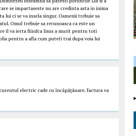
n Dumnezeu inseamna sa pazesti poruncile Lui si a
care se impartaseste nu are credinta asta in inima
a lui ci se va insela singur. Oamenii trebuie sa
catul. Omul trebuie sa recunoasca ca este un
 il va ierta fiindca Iisus a murit pentru toti
blia pentru a afla cum puteti trai dupa voia lui
e curentul electric cade cu încăpățânare. factura va
|