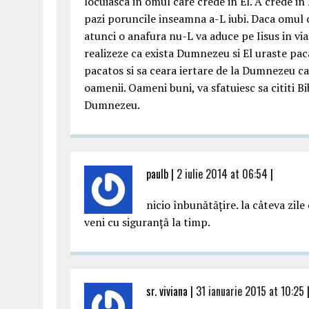
locuiasca in omul care crede in El. A crede i
pazi poruncile inseamna a-L iubi. Daca omul 
atunci o anafura nu-L va aduce pe Iisus in viat
realizeze ca exista Dumnezeu si El uraste pa
pacatos si sa ceara iertare de la Dumnezeu care
oamenii. Oameni buni, va sfatuiesc sa cititi Bi
Dumnezeu.
paulb |
2 iulie 2014 at 06:54
|
nicio înbunătățire. la câteva zil
veni cu siguranță la timp.
sr. viviana |
31 ianuarie 2015 at 10:25