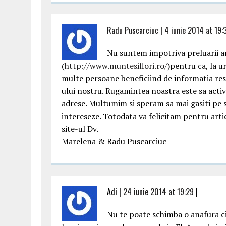
Radu Puscarciuc
|
4 iunie 2014 at 19:
Nu suntem impotriva preluarii ar
(
http://www.muntesiflori.ro/
)pentru ca, la ur
multe persoane beneficiind de informatia respe
ului nostru. Rugamintea noastra este sa activat
adrese. Multumim si speram sa mai gasiti pe si
intereseze. Totodata va felicitam pentru artic
site-ul Dv.
Marelena & Radu Puscarciuc
Adi |
24 iunie 2014 at 19:29
|
Nu te poate schimba o anafura c