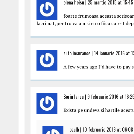
elena heisu |
25 martie 2015 at 15:45
foarte frumoasa aceasta scrisoar
lacrimat,pentru ca am si eu o fiica care-I de
auto insurance
|
14 ianuarie 2016 at 1
A few years ago I’d have to pay 
Sorin Iancu |
9 februarie 2016 at 16:2
Exista pe undeva si hartile acest
paulb |
10 februarie 2016 at 06:08