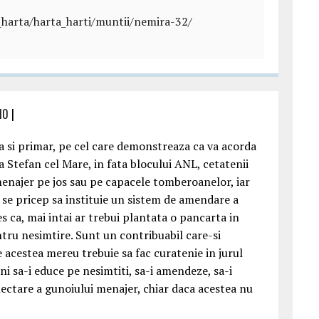
_harta/harta_harti/muntii/nemira-32/
10
|
ca si primar, pe cel care demonstreaza ca va acorda
a Stefan cel Mare, in fata blocului ANL, cetatenii
menajer pe jos sau pe capacele tomberoanelor, iar
 se pricep sa instituie un sistem de amendare a
s ca, mai intai ar trebui plantata o pancarta in
tru nesimtire. Sunt un contribuabil care-si
e acestea mereu trebuie sa fac curatenie in jurul
 sa-i educe pe nesimtiti, sa-i amendeze, sa-i
olectare a gunoiului menajer, chiar daca acestea nu