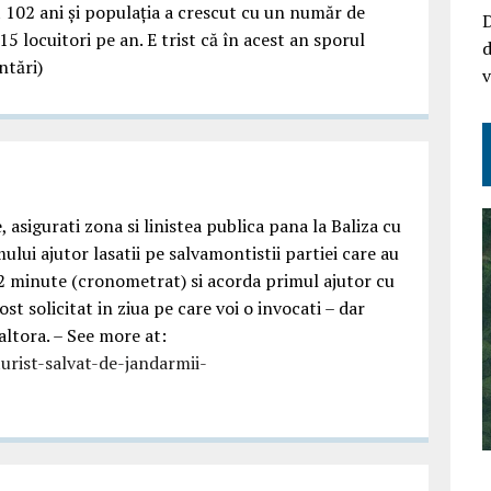
t 102 ani și populația a crescut cu un număr de
D
 locuitori pe an. E trist că în acest an sporul
d
ntări)
v
 asigurati zona si linistea publica pana la Baliza cu
mului ajutor lasatii pe salvamontistii partiei care au
. 2 minute (cronometrat) si acorda primul ajutor cu
st solicitat in ziua pe care voi o invocati – dar
altora. – See more at:
rist-salvat-de-jandarmii-