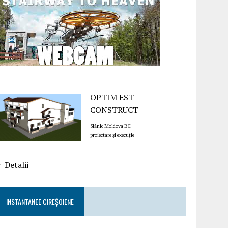
OPTIM EST
CONSTRUCT
Slănic Moldova BC
proiectare și execuție
Detalii
INSTANTANEE CIREȘOIENE