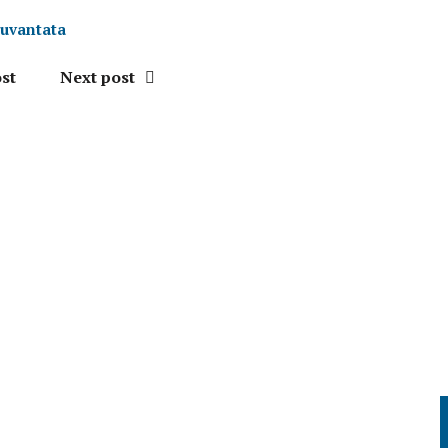
cuvantata
st
Next post