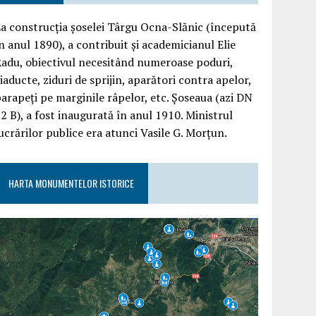
a construcția șoselei Târgu Ocna-Slănic (începută
n anul 1890), a contribuit și academicianul Elie
adu, obiectivul necesitând numeroase poduri,
iaducte, ziduri de sprijin, aparători contra apelor,
arapeți pe marginile râpelor, etc. Șoseaua (azi DN
2 B), a fost inaugurată în anul 1910. Ministrul
ucrărilor publice era atunci Vasile G. Morțun.
HARTA MONUMENTELOR ISTORICE