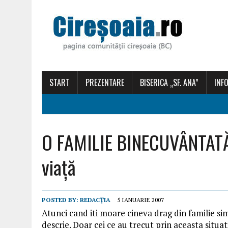
START
PREZENTARE
BISERICA „SF. ANA”
INFO
O FAMILIE BINECUVÂNTATĂ –
viață
POSTED BY:
REDACȚIA
5 IANUARIE 2007
Atunci cand iti moare cineva drag din familie si
descrie. Doar cei ce au trecut prin aceasta situatie