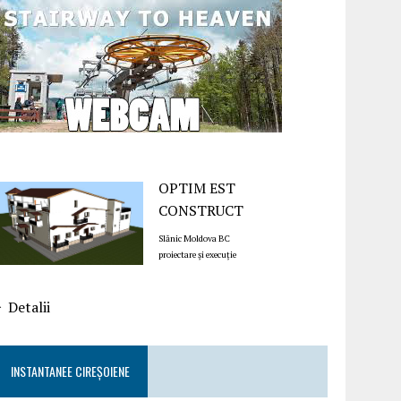
OPTIM EST
CONSTRUCT
Slănic Moldova BC
proiectare și execuție
Detalii
INSTANTANEE CIREȘOIENE