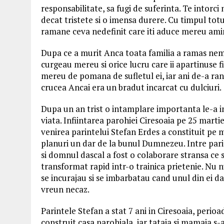
responsabilitate, sa fugi de suferinta. Te intorci
decat tristete si o imensa durere. Cu timpul totu
ramane ceva nedefinit care iti aduce mereu ami
Dupa ce a murit Anca toata familia a ramas nema
curgeau mereu si orice lucru care ii apartinuse fi
mereu de pomana de sufletul ei, iar ani de-a ran
crucea Ancai era un bradut incarcat cu dulciuri.
Dupa un an trist o intamplare importanta le-a i
viata. Infiintarea parohiei Ciresoaia pe 25 martie
venirea parintelui Stefan Erdes a constituit pe 
planuri un dar de la bunul Dumnezeu. Intre par
si domnul dascal a fost o colaborare stransa ce 
transformat rapid intr-o trainica prietenie. Nu
se incurajau si se imbarbatau cand unul din ei d
vreun necaz.
Parintele Stefan a stat 7 ani in Ciresoaia, perioa
construit casa parohiala, iar tataia si mamaia s-