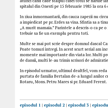
atunci cand cade stalpul casei totul se naruie ia
spitalul din Onesti pe 15 februarie 1985 la ora 6
In ziua inmormantarii, din cauza zapezii nu circu
a impiedicat pe pr. Erdes sa vina. Sfintia sa a tin
„A murit mamaia.” Parintele a descris-o ca pe o
trebuie sa fie un exemplu pentru toti.
Multe se mai pot scrie despre domnul dascal Carol
Poate tomuri intregi. In acest scurt serial am i
momente mai importante din viata lor. Multi pre
de dansii, multi le-au trimis scrisori de admiratie
In episodul urmator, ultimul dealtfel, vom red
purtata de familia Bertalan de-a lungul anilor cu
Rotaru, Mons. Petru Mares si pr. Eduard Ferent.
episodul 1
|
episodul 2
|
episodul 3
|
episodu