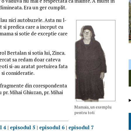
r o vaduva nu mai e respectata ca inainte. A murit in
 dimineata. Era un ger cumplit.
lau nici autobuzele. Asta nu l-
ut si predica care a inceput cu
 mama si sotie de exceptie care
 Bertalan si sotia lui, Zinca.
ncercat sa redam doar cateva
oti si-au aratat pretuirea fata
 si consideratie.
a fragmente din corespondenta
 pr. Mihai Ghiuzan, pr. Mihai
Mamaia, un exemplu
pentru toti
l 4
|
episodul 5
|
episodul 6
|
episodul 7