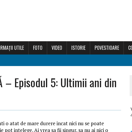
RMAȚII UTILE
FOTO
VIDEO
ISTORIE
POVESTIOARE
C
 Episodul 5: Ultimii ani din
mti o atat de mare durere incat nici nu se poate
 pot intelege. Ai vrea sa fii singur, sa nu ai nici o