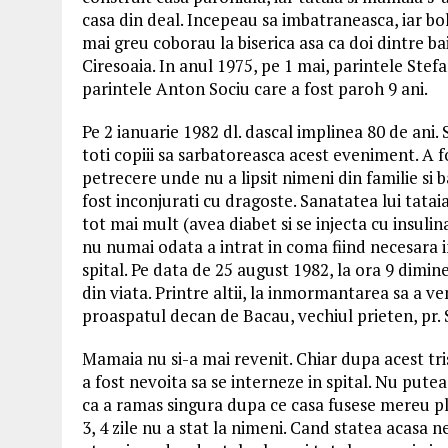
casa din deal. Incepeau sa imbatraneasca, iar boli
mai greu coborau la biserica asa ca doi dintre baie
Ciresoaia. In anul 1975, pe 1 mai, parintele Stefan
parintele Anton Sociu care a fost paroh 9 ani.
Pe 2 ianuarie 1982 dl. dascal implinea 80 de ani. 
toti copiii sa sarbatoreasca acest eveniment. A f
petrecere unde nu a lipsit nimeni din familie si b
fost inconjurati cu dragoste. Sanatatea lui tatai
tot mai mult (avea diabet si se injecta cu insulina
nu numai odata a intrat in coma fiind necesara 
spital. Pe data de 25 august 1982, la ora 9 dimin
din viata. Printre altii, la inmormantarea sa a ven
proaspatul decan de Bacau, vechiul prieten, pr. 
Mamaia nu si-a mai revenit. Chiar dupa acest tr
a fost nevoita sa se interneze in spital. Nu pute
ca a ramas singura dupa ce casa fusese mereu plin
3, 4 zile nu a stat la nimeni. Cand statea acasa