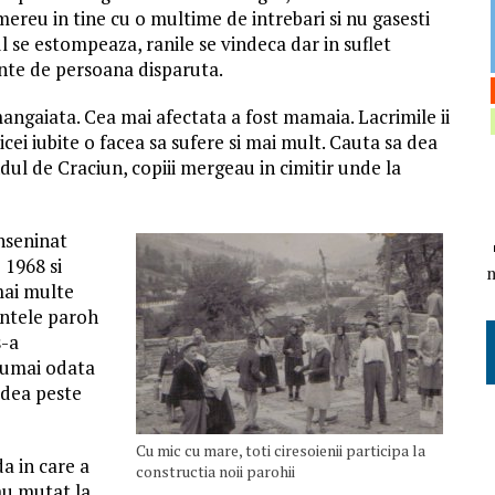
 mereu in tine cu o multime de intrebari si nu gasesti
l se estompeaza, ranile se vindeca dar in suflet
nte de persoana disparuta.
ngaiata. Cea mai afectata a fost mamaia. Lacrimile ii
icei iubite o facea sa sufere si mai mult. Cauta sa dea
dul de Craciun, copiii mergeau in cimitir unde la
nseninat
 1968 si
mai multe
intele paroh
s-a
 numai odata
adea peste
Cu mic cu mare, toti ciresoienii participa la
da in care a
constructia noii parohii
au mutat la