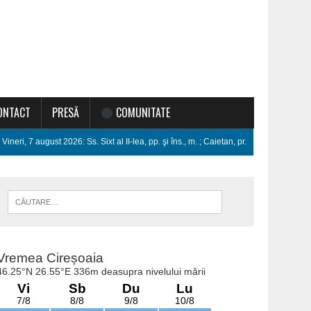
ONTACT
PRESĂ
COMUNITATE
Vineri, 7 august 2026: Ss. Sixt al II-lea, pp. şi îns., m. ; Caietan, pr.