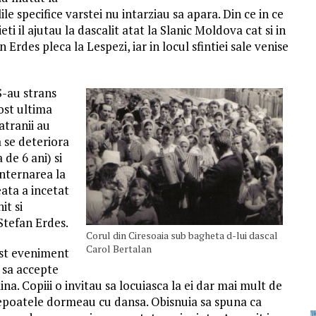
le specifice varstei nu intarziau sa apara. Din ce in ce
ti il ajutau la dascalit atat la Slanic Moldova cat si in
 Erdes pleca la Lespezi, iar in locul sfintiei sale venise
S-au strans
ost ultima
atranii au
a se deteriora
 de 6 ani) si
internarea la
eata a incetat
it si
Stefan Erdes.
Corul din Ciresoaia sub bagheta d-lui dascal
Carol Bertalan
ist eveniment
a sa accepte
a. Copiii o invitau sa locuiasca la ei dar mai mult de
 nepoatele dormeau cu dansa. Obisnuia sa spuna ca