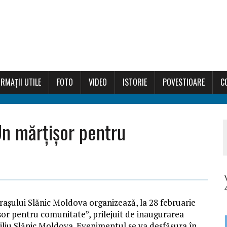
RMAȚII UTILE
FOTO
VIDEO
ISTORIE
POVESTIOARE
C
Un mărţişor pentru
raşului Slănic Moldova organizează, la 28 februarie
şor pentru comunitate”, prilejuit de inaugurarea
iciliu Slănic Moldova. Evenimentul se va desfăşura în