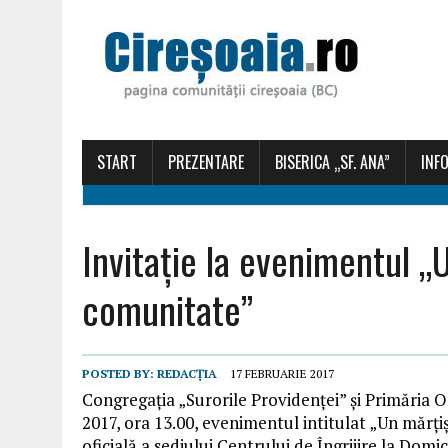
START
PREZENTARE
BISERICA „SF. ANA”
INFO
Invitaţie la evenimentul „
comunitate”
POSTED BY:
REDACȚIA
17 FEBRUARIE 2017
Congregaţia „Surorile Providenţei” şi Primăria O
2017, ora 13.00, evenimentul intitulat „Un mărţi
oficială a sediului Centrului de Îngrijire la Dom