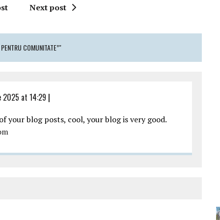
st
Next post
R PENTRU COMUNITATE”"
ie 2025 at 14:29
|
f your blog posts, cool, your blog is very good.
com