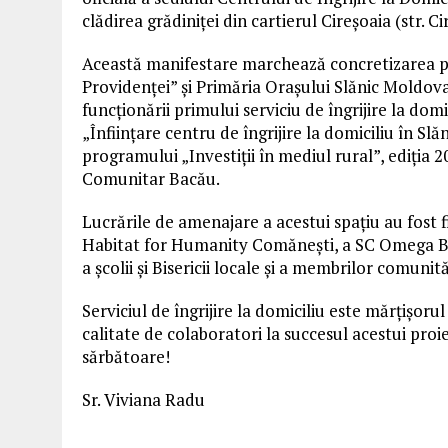
clădirea grădiniţei din cartierul Cireşoaia (str. Ci
Această manifestare marchează concretizarea pa
Providenţei” şi Primăria Oraşului Slănic Moldova p
funcţionării primului serviciu de îngrijire la dom
„Înfiinţare centru de îngrijire la domiciliu în S
programului „Investiţii în mediul rural”, ediţia 
Comunitar Bacău.
Lucrările de amenajare a acestui spaţiu au fost f
Habitat for Humanity Comăneşti, a SC Omega BC
a şcolii şi Bisericii locale şi a membrilor comunită
Serviciul de îngrijire la domiciliu este mărţişoru
calitate de colaboratori la succesul acestui proi
sărbătoare!
Sr. Viviana Radu