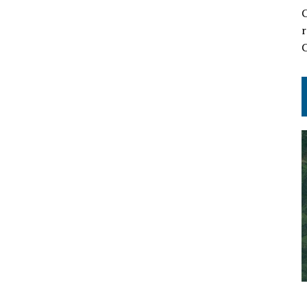
C
r
C