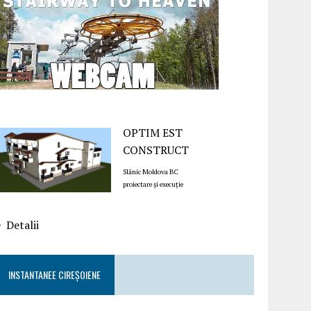
OPTIM EST
CONSTRUCT
Slănic Moldova BC
proiectare și execuție
Detalii
INSTANTANEE CIREȘOIENE