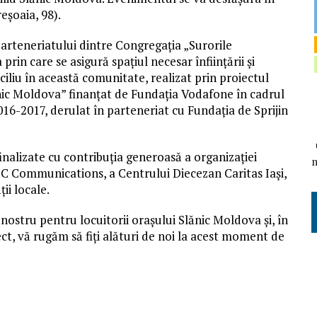
reşoaia, 98).
rteneriatului dintre Congregaţia „Surorile
rin care se asigură spaţiul necesar înfiinţării şi
iciliu în această comunitate, realizat prin proiectul
lănic Moldova” finanţat de Fundaţia Vodafone în cadrul
2016-2017, derulat în parteneriat cu Fundaţia de Sprijin
inalizate cu contribuţia generoasă a organizaţiei
 Communications, a Centrului Diecezan Caritas Iaşi,
ţii locale.
l nostru pentru locuitorii oraşului Slănic Moldova şi, în
ect, vă rugăm să fiţi alături de noi la acest moment de