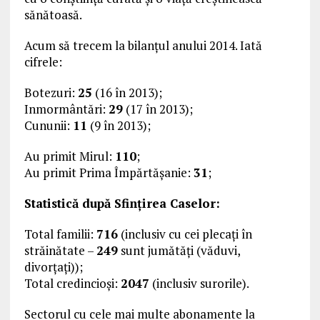
sănătoasă.
Acum să trecem la bilanțul anului 2014. Iată
cifrele:
Botezuri:
25
(16 în 2013);
Inmormântări:
29
(17 în 2013);
Cununii:
11
(9 în 2013);
Au primit Mirul:
110
;
Au primit Prima Împărtășanie:
31
;
Statistică după Sfințirea Caselor:
Total familii:
716
(inclusiv cu cei plecați în
străinătate –
249
sunt jumătăți (văduvi,
divorțați));
Total credincioși:
2047
(inclusiv surorile).
Sectorul cu cele mai multe abonamente la