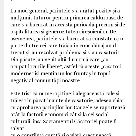
La mod general, părintele s-a arătat pozitiv și a
mulțumit tuturor pentru primirea călduroasă de
care s-a bucurat în această perioadă precum și de
ospitalitatea și generozitatea cireșoienilor. De
asemenea, părintele s-a bucurat să constate că o
parte dintre cei care trăiau în concubinaj anul
trecut și-au rezolvat problema și s-au căsătorit.
Din păcate, au venit alții din urmă care „au
ocupat locurile libere”, astfel că aceste „căsătorii
moderne” își mențin un loc fruntaș în topul
negativ al comunității noastre.
Este trist că numeroși tineri aleg această cale și
trăiesc în păcat înainte de căsătorie, adesea chiar
cu aprobarea părinţilor lor. Cauzele se raportează
atât la factorii economici cât și la cei social-
culturali, însă Sacramentul Căsătoriei poate fi
salvat
cu o conștiință curată și o viață creștinească