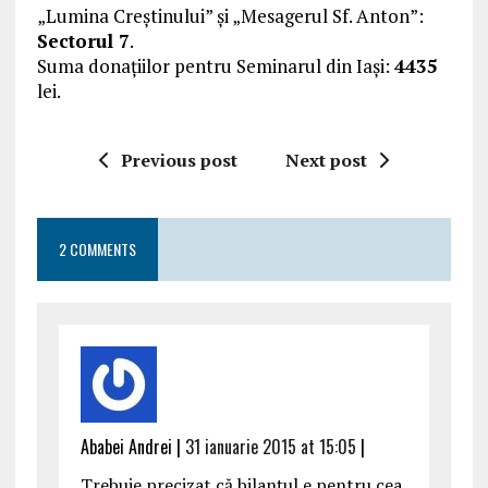
„Lumina Creștinului” și „Mesagerul Sf. Anton”:
Sectorul 7
.
Suma donațiilor pentru Seminarul din Iași:
4435
lei.
Previous post
Next post
2 COMMENTS
Ababei Andrei |
31 ianuarie 2015 at 15:05
|
Trebuie precizat că bilanțul e pentru cea