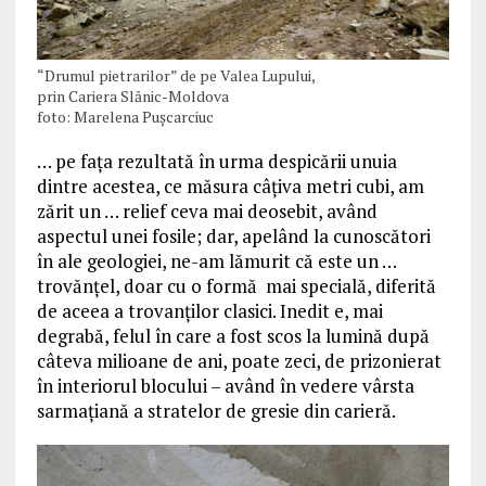
“Drumul pietrarilor” de pe Valea Lupului,
prin Cariera Slănic-Moldova
foto: Marelena Puşcarciuc
… pe faţa rezultată în urma despicării unuia
dintre acestea, ce măsura câţiva metri cubi, am
zărit un … relief ceva mai deosebit, având
aspectul unei fosile; dar, apelând la cunoscători
în ale geologiei, ne-am lămurit că este un …
trovănţel, doar cu o formă mai specială, diferită
de aceea a trovanţilor clasici. Inedit e, mai
degrabă, felul în care a fost scos la lumină după
câteva milioane de ani, poate zeci, de prizonierat
în interiorul blocului – având în vedere vârsta
sarmaţiană a stratelor de gresie din carieră.