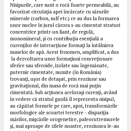
Nisipurile, care sunt o rocă foarte permeabilă, au
favorizat circulaţia apei încărcate cu sărurile
minerale (carbon, sulf etc.) ce au dus la formarea
unor nuclee în jurul cărora s-au cimentat straturi
concentrice printr-un liant, de regulă,
monomineral, şi cu contribuţia esenţială a
curenţilor de interacţiune formaţi la întâlnirea
maselor de apă. Acest fenomen, amplificat, a dus
la dezvoltarea unor formaţiuni concreţionare
sferice sau sferoide, izolate sau îngemănate,
puternic cimentate, numite (în România)
trovanţi, uşor de detaşat, prin eroziune sau
gravitaţional, din masa de rocă mai puţin
cimentată. Sub acţiunea aceloraşi curenţi, având
în vedere că stratul gazdă îl reprezenta nisipul,
au căpătat formele pe care, apoi, transformările
morfologice ale scoartei terestre – dispariţia
mărilor, mişcările orogenetice, paleocutremurele
şi, mai aproape de zilele noastre, eroziunea le-au