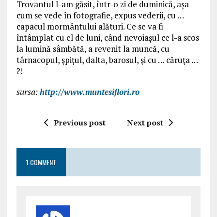
Trovantul l-am găsit, într-o zi de duminică, aşa
cum se vede în fotografie, expus vederii, cu …
capacul mormântului alături. Ce se va fi
întâmplat cu el de luni, când nevoiaşul ce l-a scos
la lumină sâmbătă, a revenit la muncă, cu
târnacopul, şpiţul, dalta, barosul, şi cu … căruţa …
?!
sursa:
http://www.muntesiflori.ro
Previous post
Next post
1 COMMENT