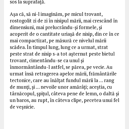
sos la suprafaţă.
Aşa că, să ni-l imaginăm, pe micul trovant,
rostogolit zi de zi în nisipul mării, mai crescând în
dimensiuni, mai prelucrându-şi formele, şi
acoperit de o cantitate uriaşă de nisip, din ce în ce
mai compactizat, pe măsură ce nivelul mării
scădea. În timpul lung, lung ce a urmat, strat
peste strat de nisip s-a tot aşternut peste bietul
trovant, cimentându-se ca unul şi
înmormântându-l astfel, se părea, pe vecie. Au
urmat însă retragerea apelor mării, frământările
tectonice, care au înălţat fundul mării la … rang
de munţi, şi … nevoile unor amărâţi; aceştia, cu
târnăcopul, şpiţul, câteva pene de lemn, o daltă şi
un baros, au rupt, în câteva clipe, pecetea unui fel
de veşnicie.