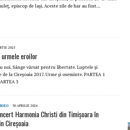
ăuleţ, episcop de Iaşi. Aceste zile de har au fost…
RTIE 2025
 urmele eroilor
 noi. Sânge vărsat pentru libertate. Luptele și
 de la Cireșoaia 2017. Urme și oseminte. PARTEA 1
PARTEA 3
IDEO
30 APRILIE 2024
ncert Harmonia Christi din Timișoara în
in Cireșoaia