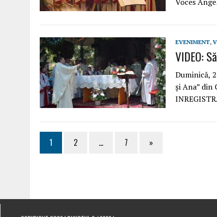
Voces Ang
EVENIMENT
,
V
VIDEO: Să
Duminică, 2
și Ana” din 
INREGISTR
1
2
…
7
»