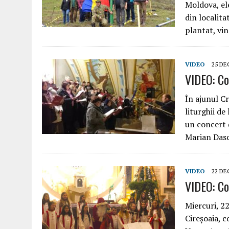
Moldova, ele
din localita
plantat, vi
VIDEO
25 DE
VIDEO: Co
În ajunul Cr
liturghii de
un concert d
Marian Das
VIDEO
22 DE
VIDEO: Co
Miercuri, 22
Cireșoaia, c