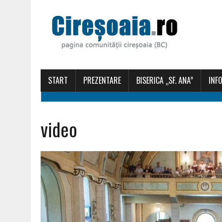
START
PREZENTARE
BISERICA „SF. ANA”
INFO
video