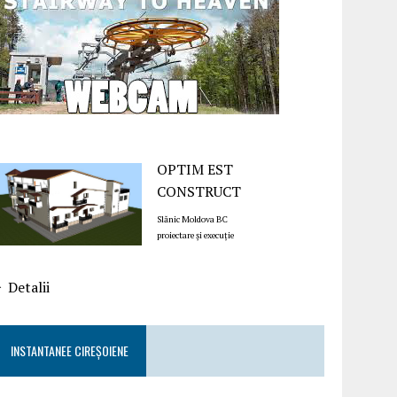
OPTIM EST
CONSTRUCT
Slănic Moldova BC
proiectare și execuție
Detalii
INSTANTANEE CIREȘOIENE