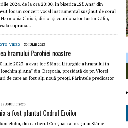
rilie 2024, de la ora 20:00, în biserica „Sf. Ana” din
 avut loc un concert vocal instrumental susținut de corul
 Harmonia Christi, dirijor și coordonator Iustin Călin,
ecială soprana…
OTO
,
VIDEO
30 IULIE 2023
ea hramului Parohiei noastre
 iulie 2023, a avut loc Sfânta Liturghie a hramului în
 Ioachim și Ana” din Cireșoaia, prezidată de pr. Viorel
uri de care au fost alți nouă preoți. Părintele predicator
28 APRILIE 2023
ia a fost plantat Codrul Eroilor
ncelului, din cartierul Cireșoaia al orașului Slănic