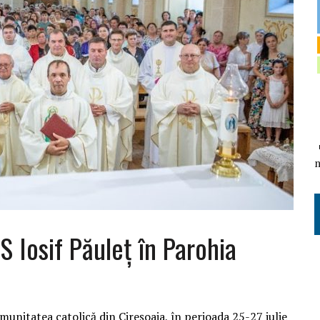
S Iosif Păuleţ în Parohia
comunitatea catolică din Cireşoaia, în perioada 25-27 iulie