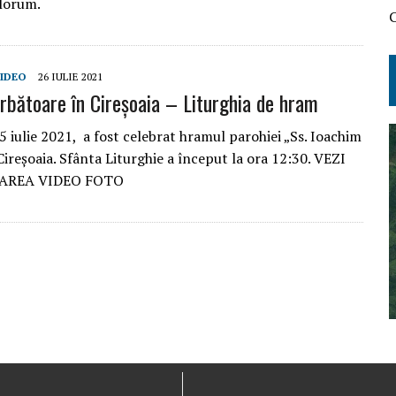
elorum.
C
IDEO
26 IULIE 2021
rbătoare în Cireșoaia – Liturghia de hram
5 iulie 2021, a fost celebrat hramul parohiei „Ss. Ioachim
Cireșoaia. Sfânta Liturghie a început la ora 12:30. VEZI
AREA VIDEO FOTO