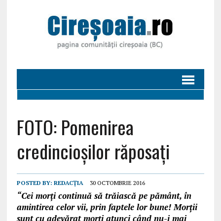
FOTO: Pomenirea
credincioșilor răposați
POSTED BY:
REDACȚIA
30 OCTOMBRIE 2016
“Cei morţi continuă să trăiască pe pământ, în
amintirea celor vii, prin faptele lor bune! Morţii
sunt cu adevărat morţi atunci când nu-i mai