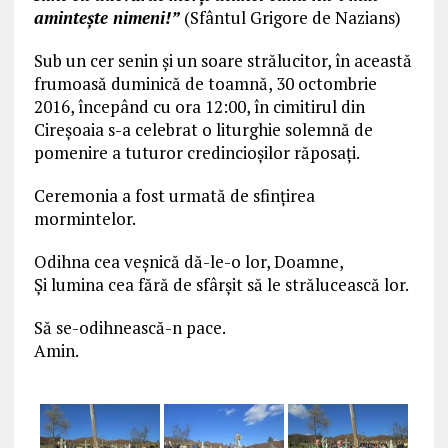
aminteşte nimeni!”
(Sfântul Grigore de Nazians)
Sub un cer senin și un soare strălucitor, în această
frumoasă duminică de toamnă, 30 octombrie
2016, începând cu ora 12:00, în cimitirul din
Cireșoaia s-a celebrat o liturghie solemnă de
pomenire a tuturor credincioşilor răposaţi.
Ceremonia a fost urmată de sfințirea
mormintelor.
Odihna cea veșnică dă-le-o lor, Doamne,
Și lumina cea fără de sfârșit să le strălucească lor.
Să se-odihnească-n pace.
Amin.