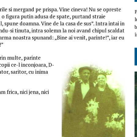
arile si mergand pe prispa. Vine cineva! Nu se opreste
P
ad o figura putin adusa de spate, purtand straie
l
, spune doamna. Vine de la casa de sus”. Intra intai in
b
andu-si tinuta, intra solemn la noi avand chipul scaldat
î
arma noastra spunand: „Bine ai venit, parinte!”, iar eu
!”
prin multe, parinte
copii ce-l inconjoara, D-
or, saritor, cu inima
frica, nici jena, nici