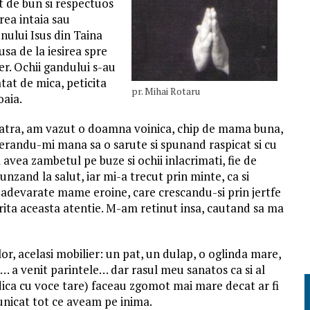
t de bun si respectuos
erea intaia sau
nului Isus din Taina
usa de la iesirea spre
er. Ochii gandului s-au
tat de mica, peticita
pr. Mihai Rotaru
oaia.
e piatra, am vazut o doamna voinica, chip de mama buna,
erandu-mi mana sa o sarute si spunand raspicat si cu
 avea zambetul pe buze si ochii inlacrimati, fie de
unzand la salut, iar mi-a trecut prin minte, ca si
i adevarate mame eroine, care crescandu-si prin jertfe
erita aceasta atentie. M-am retinut insa, cautand sa ma
lor, acelasi mobilier: un pat, un dulap, o oglinda mare,
e… a venit parintele… dar rasul meu sanatos ca si al
dica cu voce tare) faceau zgomot mai mare decat ar fi
unicat tot ce aveam pe inima.