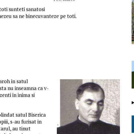
toti sunteti sanatosi
nezeu sa ne binecuvanteze pe toti.
aroh in satul
asta nu inseamna ca v-
zenti in inima si
lindat satul Biserica
piii, s-au furisat in
arul, au tinut