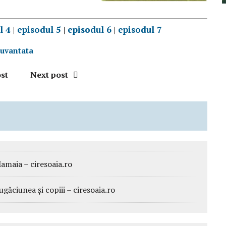
l 4
|
episodul 5
|
episodul 6
|
episodul 7
cuvantata
st
Next post
aia – ciresoaia.ro
ciunea și copiii – ciresoaia.ro