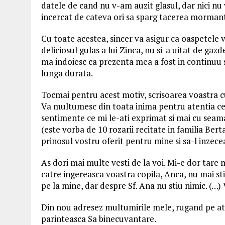
datele de cand nu v-am auzit glasul, dar nici n
incercat de cateva ori sa sparg tacerea morma
Cu toate acestea, sincer va asigur ca oaspetele 
deliciosul gulas a lui Zinca, nu si-a uitat de gazde
ma indoiesc ca prezenta mea a fost in continuu s
lunga durata.
Tocmai pentru acest motiv, scrisoarea voastra c
Va multumesc din toata inima pentru atentia ce 
sentimente ce mi le-ati exprimat si mai cu seam
(este vorba de 10 rozarii recitate in familia Bert
prinosul vostru oferit pentru mine si sa-l inzece
As dori mai multe vesti de la voi. Mi-e dor tare m
catre ingereasca voastra copila, Anca, nu mai sti
pe la mine, dar despre Sf. Ana nu stiu nimic. (…) V
Din nou adresez multumirile mele, rugand pe at
parinteasca Sa binecuvantare.