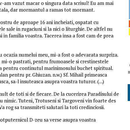
u v-am vazut macar o singura data scrisul! Eu am mai
ntala, dar mormantul a ramas tot mormant.
vostru de aproape 16 ani incheiati, ospatat cu
le sale in rugaciuni si la nici o liturghie. De altfel nu
i in familia voastra. Tacerea insa a fost cam de prea
u ocazia numelui meu, mi-a fost o adevarata surpriza.
mi-o pastrati, pentru frumoasele si crestinestele
a pentru continutul marinimosului buchet spiritual.
alan pentru pr. Ghiuzan. n.w.) Sf. Mihail primeasca
asca, sa-l insuteasca asupra voastra tuturor. (…)
ult de toti si de fiecare. De la cucerirea Paradisului de
u nimic. Tuteni, Trotuseni si Targoveni vin foarte des
a rog sa transmiteti salutari la toti credinciosii.
otputernicul D-zeu sa verse asupra voastra