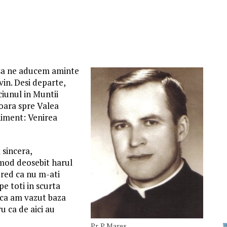
c sa ne aducem aminte
ivin. Desi departe,
ciunul in Muntii
boara spre Valea
niment: Venirea
 sincera,
 mod deosebit harul
Cred ca nu m-ati
e toti in scurta
daca am vazut baza
u ca de aici au
Pr. P. Mares