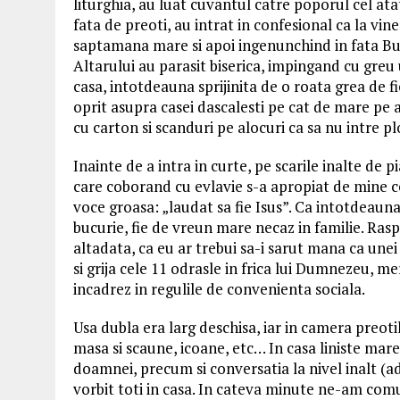
liturghia, au luat cuvantul catre poporul cel ata
fata de preoti, au intrat in confesional ca la vin
saptamana mare si apoi ingenunchind in fata Bu
Altarului au parasit biserica, impingand cu greu 
casa, intotdeauna sprijinita de o roata grea de fi
oprit asupra casei dascalesti pe cat de mare pe a
cu carton si scanduri pe alocuri ca sa nu intre pl
Inainte de a intra in curte, pe scarile inalte d
care coborand cu evlavie s-a apropiat de mine c
voce groasa: „laudat sa fie Isus”. Ca intotdeauna
bucurie, fie de vreun mare necaz in familie. Rasp
altadata, ca eu ar trebui sa-i sarut mana ca une
si grija cele 11 odrasle in frica lui Dumnezeu, m
incadrez in regulile de convenienta sociala.
Usa dubla era larg deschisa, iar in camera preoti
masa si scaune, icoane, etc… In casa liniste mar
doamnei, precum si conversatia la nivel inalt (a
vorbit toti in casa. In cateva minute ne-am com