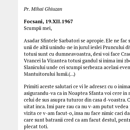
Pr. Mihai Ghiuzan
Focsani, 19.XII.1967
Scumpii mei,
Asadar Sfintele Sarbatori se apropie. Ele ne fa
unii de altii unindu-ne in jurul ieslei Pruncului d
totusi sunt cu dumneavoastra, desi voi face Cra
Vrancei la Vizantea totusi gandul si inima imi z
Slanicului unde cei scumpi serbeaza acelasi eve
Mantuitorului lumii.(…)
Primiti aceste salutari ce vi le adresez cu o inima
asigurandu-va ca in Noaptea Sfanta voi cere in
celui de sus asupra tuturor din casa d-voastra. 
uitat inca. Imi pare rau ca nu v-am putut vedea p
vizita ce v-am facut-o, insa nu face nimic caci 
care sunt batranii cred ca am facut destul, pentr
plecat toti.