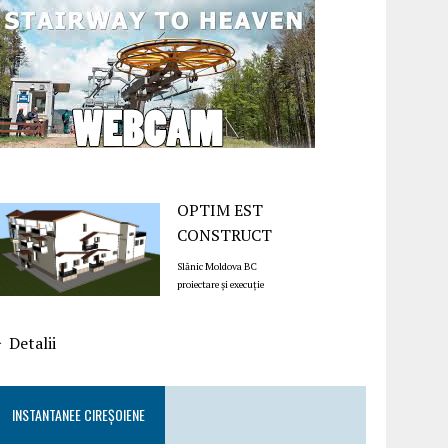
OPTIM EST
CONSTRUCT
Slănic Moldova BC
proiectare și execuție
Detalii
INSTANTANEE CIREȘOIENE