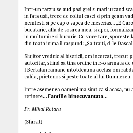
Intr-un tarziu se aud pasi grei si mari urcand sc
in fata usii, trece de coltul casei si prin geam v
nemtesti si pe cap o sapca de meserias… „E Carol
bucatarie, afla de sosirea mea, si apoi, formaliz
in multumire si bucurie. Cu voce tare, sporeste l
din toata inima ii raspund: „Sa traiti, d-le Dascal
Slujitor vrednic al bisericii, om incercat, trecut 
autoritar, stiind sa tina ordine intr-o armata de 
l Bertalan ramane intotdeauna acelasi om rabdat
calda, prietenos si peste toate al lui Dumnezeu.
Intre asemenea oameni ma simt ca si acasa, nu am 
retinere…
Familie binecuvantata
…
Pr. Mihai Rotaru
(Sfarsit)