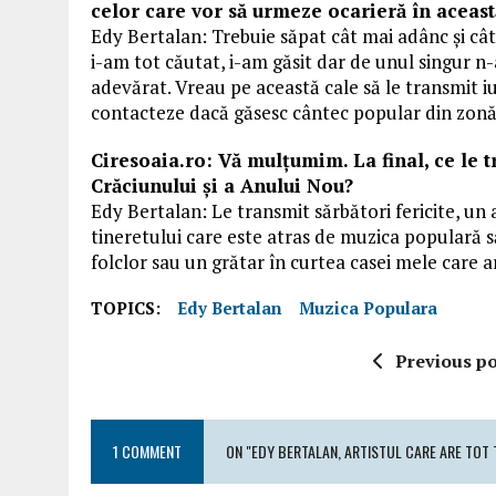
celor care vor să urmeze ocarieră în aceast
Edy Bertalan: Trebuie săpat cât mai adânc și câ
i-am tot căutat, i-am găsit dar de unul singur n
adevărat. Vreau pe această cale să le transmit iu
contacteze dacă găsesc cântec popular din zonă
Ciresoaia.ro: Vă mulţumim. La final, ce le t
Crăciunului şi a Anului Nou?
Edy Bertalan: Le transmit sărbători fericite, un 
tineretului care este atras de muzica populară 
folclor sau un grătar în curtea casei mele care a
TOPICS:
Edy Bertalan
Muzica Populara
Previous po
1 COMMENT
ON "EDY BERTALAN, ARTISTUL CARE ARE TOT T