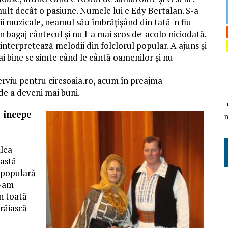
mult decât o pasiune. Numele lui e Edy Bertalan. S-a
ţii muzicale, neamul său îmbrăţişând din tată-n fiu
 în bagaj cântecul şi nu l-a mai scos de-acolo niciodată.
interpretează melodii din folclorul popular. A ajuns şi
ai bine se simte când le cântă oamenilor şi nu
erviu pentru ciresoaia.ro, acum în preajma
de a deveni mai buni.
e începe
alea
eastă
a populară
e-am
n toată
trăiască