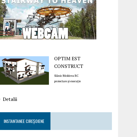
OPTIM EST
CONSTRUCT
Slănic Moldova BC
proiectare și execuție
Detalii
INSTANTANEE CIREȘOIENE