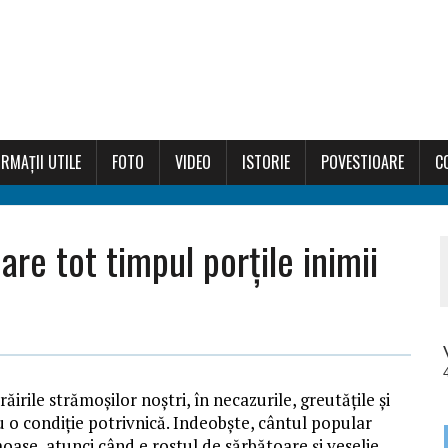
RMAȚII UTILE
FOTO
VIDEO
ISTORIE
POVESTIOARE
C
are tot timpul porțile inimii
irile strămoşilor noştri, în necazurile, greutăţile şi
 o condiţie potrivnică. Indeobşte, cântul popular
moase, atunci când e rostul de sărbătoare şi veselie.