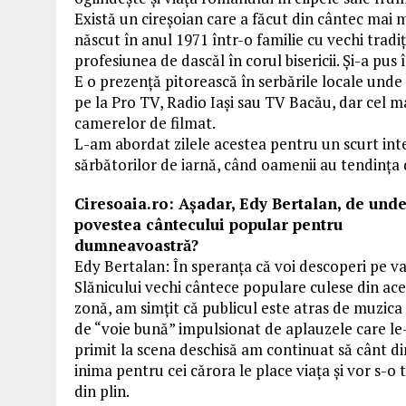
Există un cireşoian care a făcut din cântec mai 
născut în anul 1971 într-o familie cu vechi tradi
profesiunea de dascăl în corul bisericii. Şi-a pus
E o prezenţă pitorească în serbările locale unde 
pe la Pro TV, Radio Iaşi sau TV Bacău, dar cel m
camerelor de filmat.
L-am abordat zilele acestea pentru un scurt int
sărbătorilor de iarnă, când oamenii au tendinţa 
Ciresoaia.ro: Aşadar, Edy Bertalan, de und
povestea cântecului popular pentru
dumneavoastră?
Edy Bertalan: În speranța că voi descoperi pe v
Slănicului vechi cântece populare culese din ac
zonă, am simțit că publicul este atras de muzic
de “voie bună” impulsionat de aplauzele care l
primit la scena deschisă am continuat să cânt di
inima pentru cei cărora le place viața și vor s-o 
din plin.