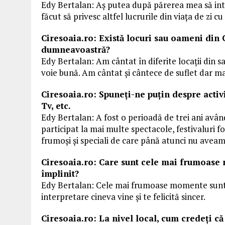
Edy Bertalan: Aș putea după părerea mea să inte
făcut să privesc altfel lucrurile din viața de zi cu z
Ciresoaia.ro: Există locuri sau oameni din 
dumneavoastră?
Edy Bertalan: Am cântat în diferite locații din s
voie bună. Am cântat și cântece de suflet dar ma
Ciresoaia.ro: Spuneţi-ne puţin despre activit
Tv, etc.
Edy Bertalan: A fost o perioadă de trei ani avâ
participat la mai multe spectacole, festivaluri
frumoși și speciali de care până atunci nu aveam
Ciresoaia.ro: Care sunt cele mai frumoase m
împlinit?
Edy Bertalan: Cele mai frumoase momente sunt a
interpretare cineva vine și te felicită sincer.
Ciresoaia.ro: La nivel local, cum credeţi că 