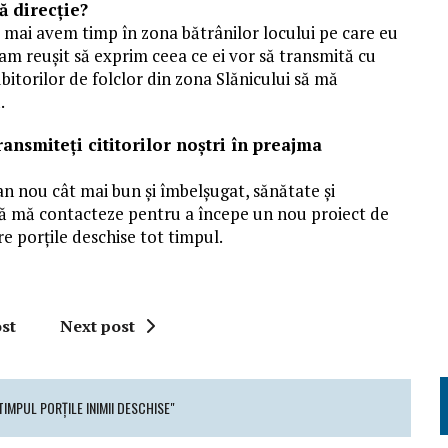
ă direcţie?
t mai avem timp în zona bătrânilor locului pe care eu
-am reușit să exprim ceea ce ei vor să transmită cu
bitorilor de folclor din zona Slănicului să mă
.
ransmiteţi cititorilor noştri în preajma
an nou cât mai bun și îmbelșugat, sănătate și
să mă contacteze pentru a începe un nou proiect de
re porțile deschise tot timpul.
st
Next post
IMPUL PORȚILE INIMII DESCHISE"