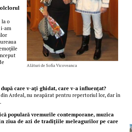
olclorul
 la o
 i-am
ilor
cureaua
 emoțiile
început
de
Alături de Sofia Vicoveanca
 după care v-aţi ghidat, care v-a influenţat?
i din Ardeal, nu neapărat pentru repertoriul lor, dar în
.
zică populară vremurile contemporane, muzica
din ziua de azi de tradiţiile meleagurilor pe care