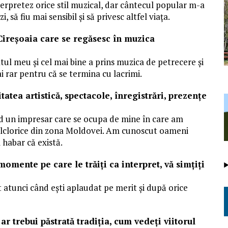
rpretez orice stil muzical, dar cântecul popular m-a
i, să fiu mai sensibil și să privesc altfel viața.
Cireşoaia care se regăsesc în muzica
atul meu și cel mai bine a prins muzica de petrecere și
i rar pentru că se termina cu lacrimi.
atea artistică, spectacole, înregistrări, prezenţe
nd un impresar care se ocupa de mine în care am
 folclorice din zona Moldovei. Am cunoscut oameni
 habar că există.
omente pe care le trăiţi ca interpret, vă simţiţi
tunci când ești aplaudat pe merit și după orice
ar trebui păstrată tradiţia, cum vedeţi viitorul