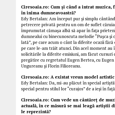
Ciresoaia.ro: Cum şi când a intrat muzica, f
în inima dumneavoastră?
Edy Bertalan: Am început pur și simplu cântând
petrecere privată pentru un om de suflet căruia
împrumutat cămașa albă să apar în fața prieten
dumnealui cu binecunoscuta melodie “Pușca și 
lată”, pe care acum o cânt la diferite ocazii fără
pe care le-am trăit atunci. Din acel moment au 
solicitările la diferite emisiuni, am făcut cursuri 
pregătire cu regretatul Eugen Bertea, cu Eugen
Ungureanu și Florin Filioreanu.
Ciresoaia.ro: A existat vreun model artistic
Edy Bertalan: Da, mi-au plăcut în special artiști
special pentru stilul lor “curajos” de a ieși în față
Ciresoaia.ro: Cum vede un cântăreţ de mu
actuală, în ce măsură se
mai leagă artiştii 
le reprezintă?