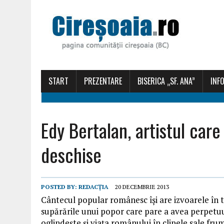
START
PREZENTARE
BISERICA „SF. ANA”
INFO
Edy Bertalan, artistul care 
deschise
POSTED BY:
REDACȚIA
20 DECEMBRIE 2013
Cântecul popular românesc îşi are izvoarele în tră
supărările unui popor care pare a avea perpetuu
oglindeşte şi viaţa românului în clipele sale fru