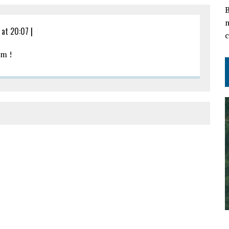
B
m
 at 20:07
|
c
im !