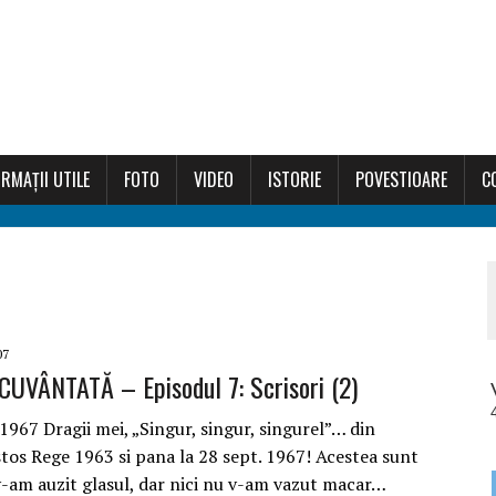
RMAȚII UTILE
FOTO
VIDEO
ISTORIE
POVESTIOARE
C
07
UVÂNTATĂ – Episodul 7: Scrisori (2)
 1967 Dragii mei, „Singur, singur, singurel”… din
stos Rege 1963 si pana la 28 sept. 1967! Acestea sunt
v-am auzit glasul, dar nici nu v-am vazut macar…