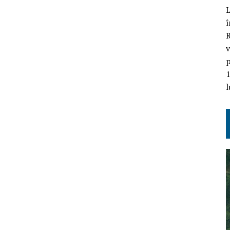
L
î
R
v
p
1
l