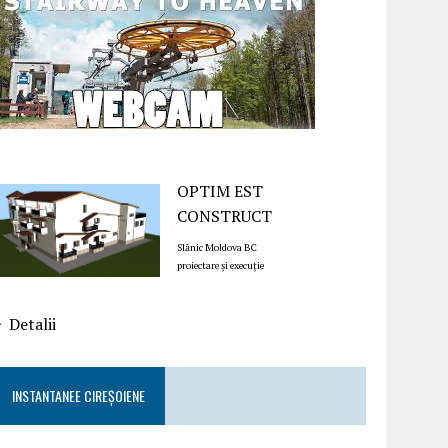
OPTIM EST
CONSTRUCT
Slănic Moldova BC
proiectare și execuție
Detalii
INSTANTANEE CIREȘOIENE