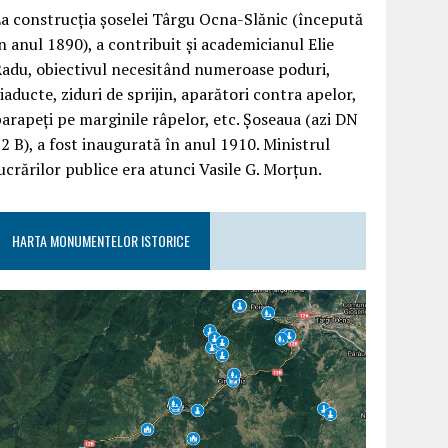
a construcția șoselei Târgu Ocna-Slănic (începută
n anul 1890), a contribuit și academicianul Elie
adu, obiectivul necesitând numeroase poduri,
iaducte, ziduri de sprijin, aparători contra apelor,
arapeți pe marginile râpelor, etc. Șoseaua (azi DN
2 B), a fost inaugurată în anul 1910. Ministrul
ucrărilor publice era atunci Vasile G. Morțun.
HARTA MONUMENTELOR ISTORICE