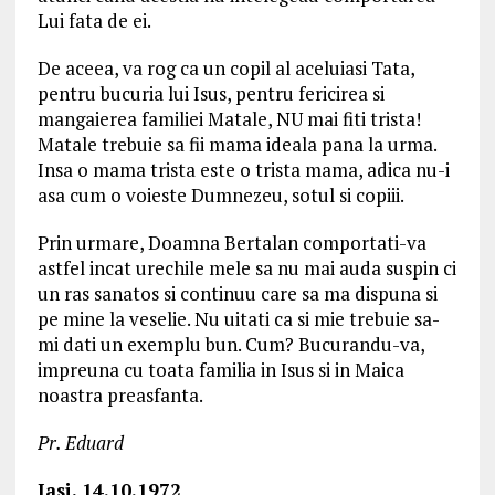
Lui fata de ei.
De aceea, va rog ca un copil al aceluiasi Tata,
pentru bucuria lui Isus, pentru fericirea si
mangaierea familiei Matale, NU mai fiti trista!
Matale trebuie sa fii mama ideala pana la urma.
Insa o mama trista este o trista mama, adica nu-i
asa cum o voieste Dumnezeu, sotul si copiii.
Prin urmare, Doamna Bertalan comportati-va
astfel incat urechile mele sa nu mai auda suspin ci
un ras sanatos si continuu care sa ma dispuna si
pe mine la veselie. Nu uitati ca si mie trebuie sa-
mi dati un exemplu bun. Cum? Bucurandu-va,
impreuna cu toata familia in Isus si in Maica
noastra preasfanta.
Pr. Eduard
Iasi, 14.10.1972