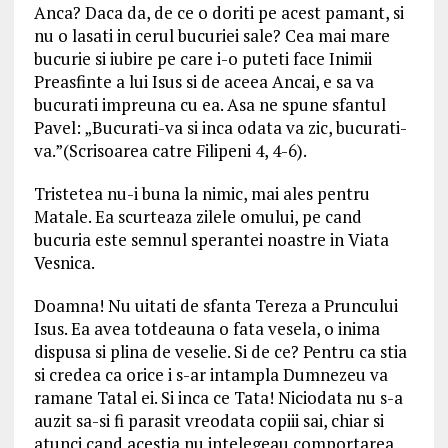
Anca? Daca da, de ce o doriti pe acest pamant, si
nu o lasati in cerul bucuriei sale? Cea mai mare
bucurie si iubire pe care i-o puteti face Inimii
Preasfinte a lui Isus si de aceea Ancai, e sa va
bucurati impreuna cu ea. Asa ne spune sfantul
Pavel: „Bucurati-va si inca odata va zic, bucurati-
va.”(Scrisoarea catre Filipeni 4, 4-6).
Tristetea nu-i buna la nimic, mai ales pentru
Matale. Ea scurteaza zilele omului, pe cand
bucuria este semnul sperantei noastre in Viata
Vesnica.
Doamna! Nu uitati de sfanta Tereza a Pruncului
Isus. Ea avea totdeauna o fata vesela, o inima
dispusa si plina de veselie. Si de ce? Pentru ca stia
si credea ca orice i s-ar intampla Dumnezeu va
ramane Tatal ei. Si inca ce Tata! Niciodata nu s-a
auzit sa-si fi parasit vreodata copiii sai, chiar si
atunci cand acestia nu intelegeau comportarea