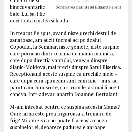
cu harurile si
binecuvantarile
Scrisoarea parintelui Eduard Ferent
Sale. Lui sa-I fie
deci toata cinstea si lauda!
In treacat fie spus, avand niste urechi destul de
sanatoase, am auzit tocmai aci pe dealul
Copoului, la Seminar, niste gemete, niste suspine
care porneau dintr-o inima de mama mahnita,
care dupa directia vantului, veneau dinspre
Slanic-Moldova, mai precis dinspre Satul Biserica.
Receptionand aceste suspine cu urechile mele –
care dupa cum spuneam sunt cam fine – mi s-au
parut cam cunoscute, ca si cum le-asi mai fi auzit
candva. Intr-adevar, apartin Doamnei Bertalan!
M-am intrebat pentru ce suspina aceasta Mama?
Oare iarna este prea friguroasa si tremura de
frig? Mi-am zis ca nu poate fi aceasta cauza
suspinelor ei, deoarece padurea e aproape.