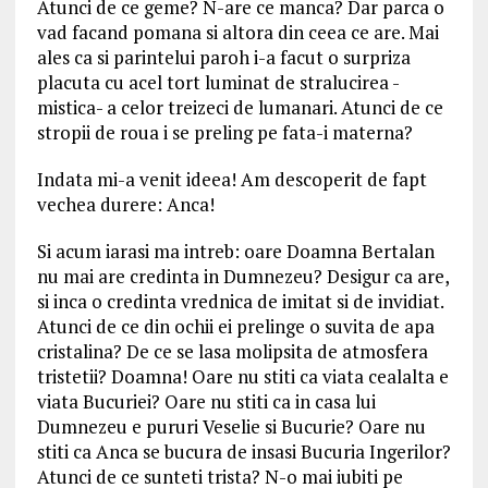
Atunci de ce geme? N-are ce manca? Dar parca o
vad facand pomana si altora din ceea ce are. Mai
ales ca si parintelui paroh i-a facut o surpriza
placuta cu acel tort luminat de stralucirea -
mistica- a celor treizeci de lumanari. Atunci de ce
stropii de roua i se preling pe fata-i materna?
Indata mi-a venit ideea! Am descoperit de fapt
vechea durere: Anca!
Si acum iarasi ma intreb: oare Doamna Bertalan
nu mai are credinta in Dumnezeu? Desigur ca are,
si inca o credinta vrednica de imitat si de invidiat.
Atunci de ce din ochii ei prelinge o suvita de apa
cristalina? De ce se lasa molipsita de atmosfera
tristetii? Doamna! Oare nu stiti ca viata cealalta e
viata Bucuriei? Oare nu stiti ca in casa lui
Dumnezeu e pururi Veselie si Bucurie? Oare nu
stiti ca Anca se bucura de insasi Bucuria Ingerilor?
Atunci de ce sunteti trista? N-o mai iubiti pe