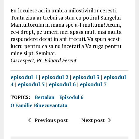
Eu locuiesc aci in umbra milostivirilor ceresti.
Toata ziua ar trebui sa stau cu potirul Sangelui
Mantuitorului in mana spe a-I multumi! Acum,
ce-i drept, pe umerii mei apasa mult mai multa
raspundere decat in anii trecuti. Va spun acest
lucru pentru ca sa nu incetati a Va ruga pentru
mine si pt. Seminar.
Cu respect, Pr. Eduard Ferent
episodul 1
|
episodul 2
|
episodul 3
|
episodul
4
|
episodul 5
|
episodul 6
|
episodul 7
TOPICS:
Bertalan
Episodul 6
O Familie Binecuvantata
Previous post
Next post