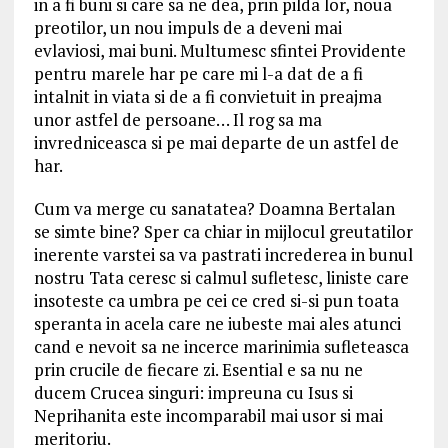
in a fi buni si care sa ne dea, prin pilda lor, noua
preotilor, un nou impuls de a deveni mai
evlaviosi, mai buni. Multumesc sfintei Providente
pentru marele har pe care mi l-a dat de a fi
intalnit in viata si de a fi convietuit in preajma
unor astfel de persoane… Il rog sa ma
invredniceasca si pe mai departe de un astfel de
har.
Cum va merge cu sanatatea? Doamna Bertalan
se simte bine? Sper ca chiar in mijlocul greutatilor
inerente varstei sa va pastrati increderea in bunul
nostru Tata ceresc si calmul sufletesc, liniste care
insoteste ca umbra pe cei ce cred si-si pun toata
speranta in acela care ne iubeste mai ales atunci
cand e nevoit sa ne incerce marinimia sufleteasca
prin crucile de fiecare zi. Esential e sa nu ne
ducem Crucea singuri: impreuna cu Isus si
Neprihanita este incomparabil mai usor si mai
meritoriu.