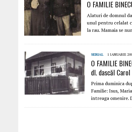
O FAMILIE BINEC
Alaturi de domnul da
unul pentru celalat ca
la rau. Mamaia se n
SERIAL
1 IANUARIE 20
O FAMILIE BINE
dl. dascăl Carol
Prima duminica dupa
Familie: Isus, Maria
intreaga omenire. 