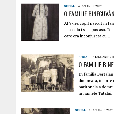
SERIAL
4 IANUARIE 2007
O FAMILIE BINECUVÂNT
Al 9-lea copil nascut in fa
la scoala i s-a spus asa. T
care era inconjurata cu…
SERIAL
3 IANUARIE 20
O FAMILIE BINE
In familia Bertalan
dimineata, inainte 
baritonala a domnu
in numele Tatalui
SERIAL
2 IANUARIE 2007