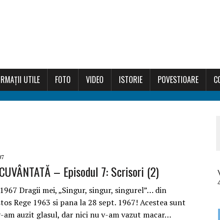
RMAȚII UTILE
FOTO
VIDEO
ISTORIE
POVESTIOARE
C
07
UVÂNTATĂ – Episodul 7: Scrisori (2)
 1967 Dragii mei, „Singur, singur, singurel”… din
stos Rege 1963 si pana la 28 sept. 1967! Acestea sunt
v-am auzit glasul, dar nici nu v-am vazut macar…