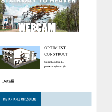
OPTIM EST
CONSTRUCT
Slănic Moldova BC
proiectare și execuție
Detalii
INSTANTANEE CIREȘOIENE