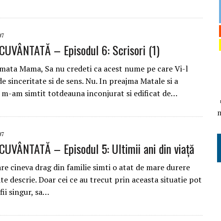
07
UVÂNTATĂ – Episodul 6: Scrisori (1)
timata Mama, Sa nu credeti ca acest nume pe care Vi-l
de sinceritate si de sens. Nu. In preajma Matale si a
m-am simtit totdeauna inconjurat si edificat de…
07
UVÂNTATĂ – Episodul 5: Ultimii ani din viață
re cineva drag din familie simti o atat de mare durere
te descrie. Doar cei ce au trecut prin aceasta situatie pot
 fii singur, sa…