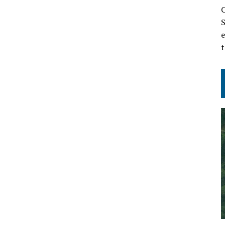
C
S
e
t