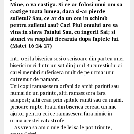
Mine, o va castiga. Si ce ar folosi unui om sa
castige toata lumea, daca si-ar pierde
sufletul? Sau, ce ar da un om in schimb
pentru sufletul sau? Caci Fiul omului are sa
vina in slava Tatalui Sau, cu ingerii Sai; si
atunci va rasplati fiecaruia dupa faptele lui.
(Matei 16:24-27)
Intr-o zi la biserica sosi o scrisoare din partea unei
biserici mici dintr-un sat din jurul Bucurestiului ai
carei membri suferisera mult de pe urma unui
cutremur de pamant.
Unii copii ramasesera orfani de ambii parinti sau
numai de un parinte, altii ramasesera fara
adapost; altii erau prin spitale raniti sau cu maini,
picioare rupte. Fratii din biserica cereau un mic
ajutor pentru cei ce ramasesera fara nimic in
urma acestei catastrofe.
– As vrea sa am o mie de lei sa le pot trimite,