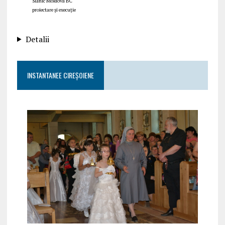
Slănic Moldova BC
proiectare și execuție
Detalii
INSTANTANEE CIREȘOIENE