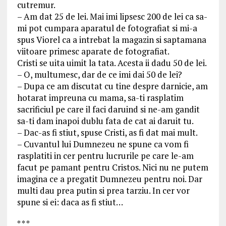
cutremur.
– Am dat 25 de lei. Mai imi lipsesc 200 de lei ca sa-
mi pot cumpara aparatul de fotografiat si mi-a
spus Viorel ca a intrebat la magazin si saptamana
viitoare primesc aparate de fotografiat.
Cristi se uita uimit la tata. Acesta ii dadu 50 de lei.
– O, multumesc, dar de ce imi dai 50 de lei?
– Dupa ce am discutat cu tine despre darnicie, am
hotarat impreuna cu mama, sa-ti rasplatim
sacrificiul pe care il faci daruind si ne-am gandit
sa-ti dam inapoi dublu fata de cat ai daruit tu.
– Dac-as fi stiut, spuse Cristi, as fi dat mai mult.
– Cuvantul lui Dumnezeu ne spune ca vom fi
rasplatiti in cer pentru lucrurile pe care le-am
facut pe pamant pentru Cristos. Nici nu ne putem
imagina ce a pregatit Dumnezeu pentru noi. Dar
multi dau prea putin si prea tarziu. In cer vor
spune si ei: daca as fi stiut…
* * *