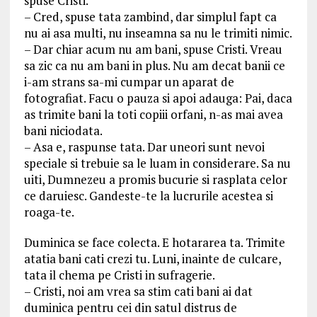
spuse Cristi.
– Cred, spuse tata zambind, dar simplul fapt ca
nu ai asa multi, nu inseamna sa nu le trimiti nimic.
– Dar chiar acum nu am bani, spuse Cristi. Vreau
sa zic ca nu am bani in plus. Nu am decat banii ce
i-am strans sa-mi cumpar un aparat de
fotografiat. Facu o pauza si apoi adauga: Pai, daca
as trimite bani la toti copiii orfani, n-as mai avea
bani niciodata.
– Asa e, raspunse tata. Dar uneori sunt nevoi
speciale si trebuie sa le luam in considerare. Sa nu
uiti, Dumnezeu a promis bucurie si rasplata celor
ce daruiesc. Gandeste-te la lucrurile acestea si
roaga-te.
Duminica se face colecta. E hotararea ta. Trimite
atatia bani cati crezi tu. Luni, inainte de culcare,
tata il chema pe Cristi in sufragerie.
– Cristi, noi am vrea sa stim cati bani ai dat
duminica pentru cei din satul distrus de