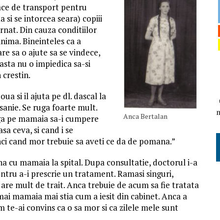
oace de transport pentru
 si se intorcea seara) copiii
ernat. Din cauza conditiilor
nima. Bineinteles ca a
re sa o ajute sa se vindece,
 asta nu o impiedica sa-si
 crestin.
ua si il ajuta pe dl. dascal la
anie. Se ruga foarte mult.
Anca Bertalan
uga pe mamaia sa-i cumpere
sa ceva, si cand i se
ci cand mor trebuie sa aveti ce da de pomana.”
na cu mamaia la spital. Dupa consultatie, doctorul i-a
ntru a-i prescrie un tratament. Ramasi singuri,
are mult de trait. Anca trebuie de acum sa fie tratata
Numai mamaia mai stia cum a iesit din cabinet. Anca a
m te-ai convins ca o sa mor si ca zilele mele sunt