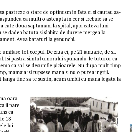
a pastreze o stare de optimism in fata ei si cautau sa-
raspundea ca multi o asteapta in cer si trebuie sa se
ea cate doua saptamani la spital, apoi cateva luni
u se dadea batuta si slabita de durere mergea la
acrament. Avea bataturi la genunchi.
 umflase tot corpul. De ziua ei, pe 21 ianuarie, de sf.
tal. Isi pastra simtul umorului spunandu-le tuturor ca
rema ca sa i se desumfle picioarele. Nu dupa mult timp
timp, mamaia isi rupsese mana si nu o putea ingriji.
langa tine sa te sustin, acum umbli cu mana legata la
tima oara
a ii pare
uns ca
de 18
ele lui