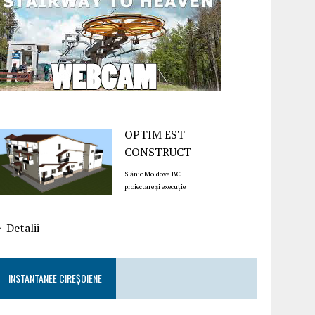
OPTIM EST
CONSTRUCT
Slănic Moldova BC
proiectare și execuție
Detalii
INSTANTANEE CIREȘOIENE