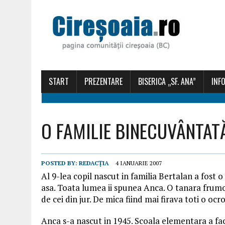
START
PREZENTARE
BISERICA „SF. ANA”
INFO
O FAMILIE BINECUVÂNTATĂ
POSTED BY:
REDACȚIA
4 IANUARIE 2007
Al 9-lea copil nascut in familia Bertalan a fost 
asa. Toata lumea ii spunea Anca. O tanara frumo
de cei din jur. De mica fiind mai firava toti o ocr
Anca s-a nascut in 1945. Scoala elementara a facut-