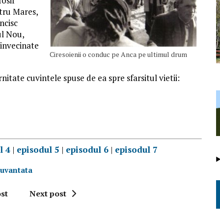
Iosif
etru Mares,
ancisc
ul Nou,
e invecinate
Ciresoienii o conduc pe Anca pe ultimul drum
itate cuvintele spuse de ea spre sfarsitul vietii:
l 4
|
episodul 5
|
episodul 6
|
episodul 7
cuvantata
st
Next post