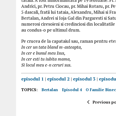
tataia. A fost inmormantata pe 19 februarie. Pr. 
Andrici, pr. Petru Ciocau, pr. Mihai Rotaru, pr. P
5 dascali, fratii lui tataia, Alexandru, Mihai si Fr
Bertalan, Andrei si Ioja Gal din Pargaresti si Sat
numerosi ciresoieni si credinciosi din localitatil
au condus-o pe ultimul drum.
Pe crucea de la capataiul sau, raman pentru etern
In cer un tata bland m-asteapta,
In cer e bunul meu Isus,
In cer esti tu iubita mama,
Si locul meu e-n ceruri sus.
episodul 1
|
episodul 2
|
episodul 3
|
episodu
TOPICS:
Bertalan
Episodul 4
O Familie Bine
Previous po