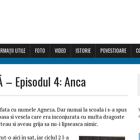
RMAȚII UTILE
FOTO
VIDEO
ISTORIE
POVESTIOARE
C
 – Episodul 4: Anca
o fata cu numele Agneza. Dar numai la scoala i s-a spus
asa si vesela care era inconjurata cu multa dragoste
oteau si aveau grija sa nu-i lipseasca nimic.
o aici in sat, iar ciclul 2 l-a