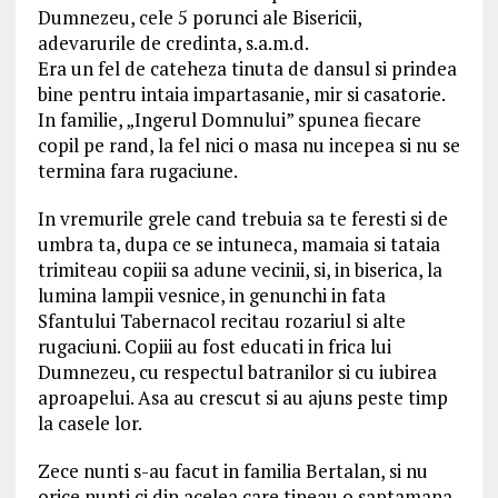
Dumnezeu, cele 5 porunci ale Bisericii,
adevarurile de credinta, s.a.m.d.
Era un fel de cateheza tinuta de dansul si prindea
bine pentru intaia impartasanie, mir si casatorie.
In familie, „Ingerul Domnului” spunea fiecare
copil pe rand, la fel nici o masa nu incepea si nu se
termina fara rugaciune.
In vremurile grele cand trebuia sa te feresti si de
umbra ta, dupa ce se intuneca, mamaia si tataia
trimiteau copiii sa adune vecinii, si, in biserica, la
lumina lampii vesnice, in genunchi in fata
Sfantului Tabernacol recitau rozariul si alte
rugaciuni. Copiii au fost educati in frica lui
Dumnezeu, cu respectul batranilor si cu iubirea
aproapelui. Asa au crescut si au ajuns peste timp
la casele lor.
Zece nunti s-au facut in familia Bertalan, si nu
orice nunti ci din acelea care tineau o saptamana.