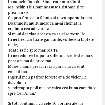
In numele Duhului Sfant care m-a sfintit.
Ma inchin Tie Doamne Isuse Cristoase si te
preamaresc
Ca prin Crucea ta Sfanta ai rascumparat lumea.
Doamne iti multumesc ca m-ai chemat la
credinta cea adevarata
Si mi-ai dat ziua aceasta ca sa-ti servesc Tie.
Iti jertfesc azi toate gandurile, vorbele si faptele
mele,
Toate sa fie spre marirea Ta.
Iti incredintez trupul si sufletul, ocroteste-ma si
pazaste-ma de orice rau.
Marie, mama preacurata apara-ma ca sunt
copilul tau.
Ingerul meu pazitor fereste-ma de vicleniile
diavolului
si indreapta pasii mei pe calea cea buna care duce
spre Cer. Amin.”
Si toti continuau cu cele 10 porunci ale lui