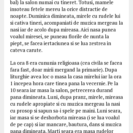
bal) la salon numai cu tineret. Totusi, mamele
insoteau fetele mereu la orice distractie de
noapte. Duminica dimineata, mirele cu rudele lui
si cativa tineri, acompaniati de muzica mergeau la
nasi iar de acolo dupa mireasa. Aici nasa punea
voalul miresei, se puneau florile de nunta la
piept, se facea iertaciunea si se lua zestrea in
cateva carute.
La ora 8 era cununia religioasa (cea civila se facea
fara fast, doar mirii mergand la primarie). Dupa
liturghie avea loc o masa la casa mirelui iar la ora
1 incepea hora care tinea pana la vecernie. Pe la
10 seara iar masa la salon, petrecerea durand
pana dimineata. Luni, dupa pranz, mirele, mireasa
cu rudele apropiate si cu muzica mergeau la nasi
cu prosop si sapun sa-i spele pe maini. Luni seara,
iar masa si se deshorbota mireasa (i se lua voalul
de pe cap) si iar mancare, bautura, dans si muzica
pana dimineata. Marti seara era masa rudelor