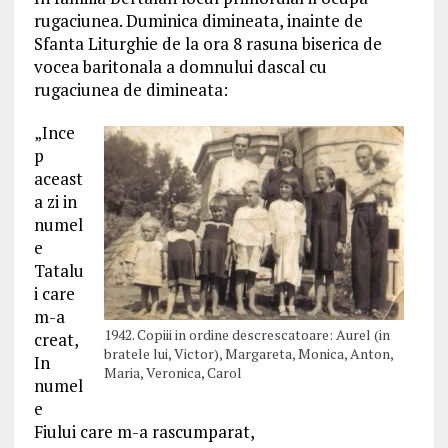
rugaciunea. Duminica dimineata, inainte de
Sfanta Liturghie de la ora 8 rasuna biserica de
vocea baritonala a domnului dascal cu
rugaciunea de dimineata:
„Ince
p
aceast
a zi in
numel
e
Tatalu
i care
m-a
1942. Copiii in ordine descrescatoare: Aurel (in
creat,
bratele lui, Victor), Margareta, Monica, Anton,
In
Maria, Veronica, Carol
numel
e
Fiului care m-a rascumparat,