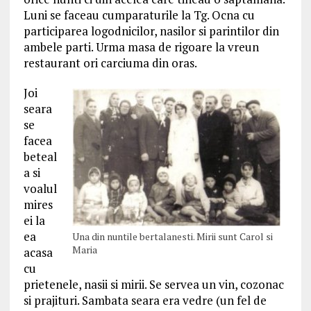
Luni se faceau cumparaturile la Tg. Ocna cu
participarea logodnicilor, nasilor si parintilor din
ambele parti. Urma masa de rigoare la vreun
restaurant ori carciuma din oras.
Joi
seara
se
facea
beteal
a si
voalul
mires
ei la
ea
Una din nuntile bertalanesti. Mirii sunt Carol si
Maria
acasa
cu
prietenele, nasii si mirii. Se servea un vin, cozonac
si prajituri. Sambata seara era vedre (un fel de