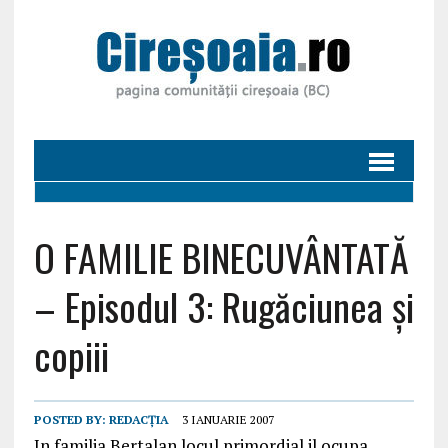
O FAMILIE BINECUVÂNTATĂ
– Episodul 3: Rugăciunea și
copiii
POSTED BY:
REDACȚIA
3 IANUARIE 2007
In familia Bertalan locul primordial il ocupa