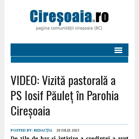
VIDEO: Vizită pastorală a
PS Iosif Păuleţ în Parohia
Cireşoaia
POSTED BY:
REDACȚIA
28 IULIE 2025
De zile de har şi întărire a credinţei a avut