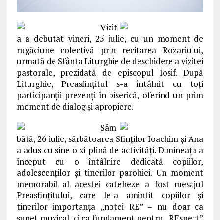
Vizit
a a debutat vineri, 25 iulie, cu un moment de
rugăciune colectivă prin recitarea Rozariului,
urmată de Sfânta Liturghie de deschidere a vizitei
pastorale, prezidată de episcopul Iosif. După
Liturghie, Preasfinţitul s-a întâlnit cu toţi
participanţii prezenţi în biserică, oferind un prim
moment de dialog şi apropiere.
Sâm
bătă, 26 iulie, sărbătoarea Sfinţilor Ioachim şi Ana
a adus cu sine o zi plină de activităţi. Dimineaţa a
început cu o întâlnire dedicată copiilor,
adolescenţilor şi tinerilor parohiei. Un moment
memorabil al acestei cateheze a fost mesajul
Preasfinţitului, care le-a amintit copiilor şi
tinerilor importanţa „notei RE” – nu doar ca
sunet muzical, ci ca fundament pentru „REspect”