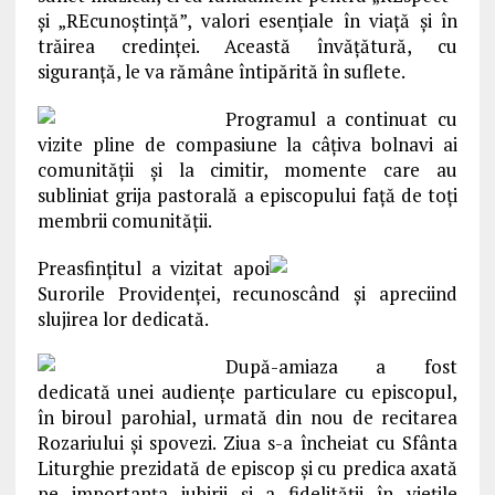
şi „REcunoştinţă”, valori esenţiale în viaţă şi în
trăirea credinţei. Această învăţătură, cu
siguranţă, le va rămâne întipărită în suflete.
Programul a continuat cu
vizite pline de compasiune la câţiva bolnavi ai
comunităţii şi la cimitir, momente care au
subliniat grija pastorală a episcopului faţă de toţi
membrii comunităţii.
Preasfinţitul a vizitat apoi
Surorile Providenţei, recunoscând şi apreciind
slujirea lor dedicată.
După-amiaza a fost
dedicată unei audienţe particulare cu episcopul,
în biroul parohial, urmată din nou de recitarea
Rozariului şi spovezi. Ziua s-a încheiat cu Sfânta
Liturghie prezidată de episcop şi cu predica axată
pe importanţa iubirii şi a fidelităţii în vieţile