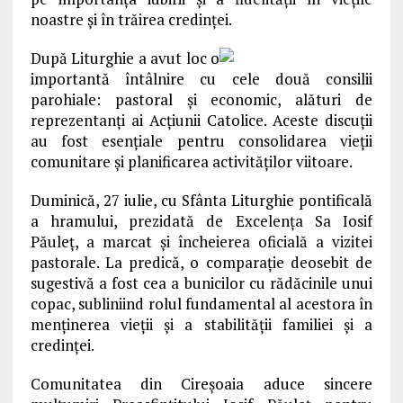
noastre şi în trăirea credinţei.
După Liturghie a avut loc o
importantă întâlnire cu cele două consilii
parohiale: pastoral şi economic, alături de
reprezentanţi ai Acţiunii Catolice. Aceste discuţii
au fost esenţiale pentru consolidarea vieţii
comunitare şi planificarea activităţilor viitoare.
Duminică, 27 iulie, cu Sfânta Liturghie pontificală
a hramului, prezidată de Excelenţa Sa Iosif
Păuleţ, a marcat şi încheierea oficială a vizitei
pastorale. La predică, o comparaţie deosebit de
sugestivă a fost cea a bunicilor cu rădăcinile unui
copac, subliniind rolul fundamental al acestora în
menţinerea vieţii şi a stabilităţii familiei şi a
credinţei.
Comunitatea din Cireşoaia aduce sincere