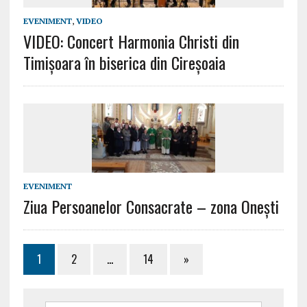
EVENIMENT
,
VIDEO
VIDEO: Concert Harmonia Christi din
Timișoara în biserica din Cireșoaia
EVENIMENT
Ziua Persoanelor Consacrate – zona Oneşti
1
2
…
14
»