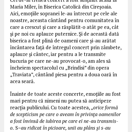
Maria Miler, în Biserica Catolică din Cireșoaia.
Aici, emoțiile sopranei le-au întrecut pe cele ale
noastre, aceasta cântând pentru comunitatea în
care a crescut și care a răsplătit-o atât pe ea, cât
și pe noi cu aplauze puternice. Și de această dată
biserica a fost plină de oameni care și-au arătat
încântarea față de întregul concert prin zâmbete,
aplauze și cântec, iar pentru a le transmite
bucuria pe care ne-au provocat-o, am ales să
încheiem spectacolul cu „Brindisi” din opera
„Traviata”, cântând piesa pentru a doua oară în
acea seară.
Înainte de toate aceste concerte, emoțiile au fost
mari pentru că nimeni nu putea să anticipeze
reacția publicului. Cu toate acestea, „
orice formă
de scepticism pe care o aveam în privința oamenilor
a fost învinsă de iubirea pe care ei ne-au transmis-
o.
S
–
au ridicat în picioare, unii au plâns și s-au