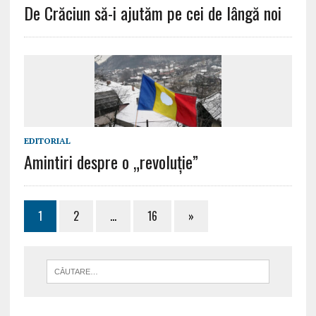
De Crăciun să-i ajutăm pe cei de lângă noi
EDITORIAL
Amintiri despre o „revoluție”
1
2
…
16
»