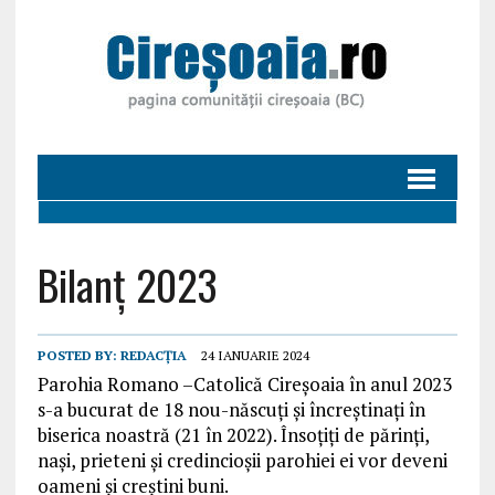
Bilanț 2023
POSTED BY:
REDACȚIA
24 IANUARIE 2024
Parohia Romano –Catolică Cireșoaia în anul 2023
s-a bucurat de 18 nou-născuți și încreștinați în
biserica noastră (21 în 2022). Însoțiți de părinți,
nași, prieteni și credincioșii parohiei ei vor deveni
oameni și creștini buni.