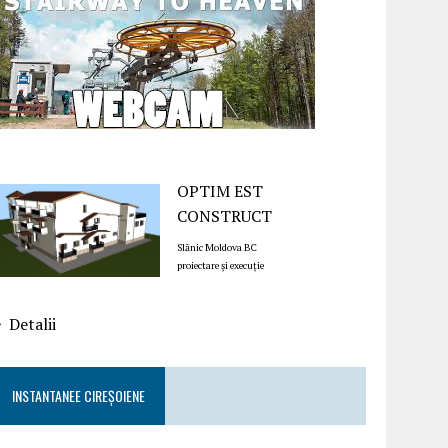
OPTIM EST
CONSTRUCT
Slănic Moldova BC
proiectare și execuție
Detalii
INSTANTANEE CIREȘOIENE