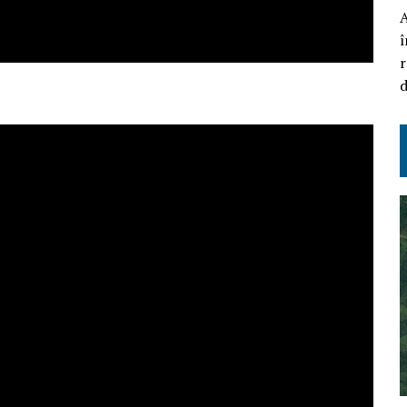
A
î
r
d