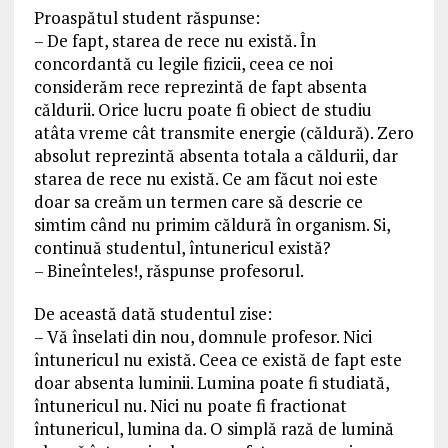
Proaspătul student răspunse:
– De fapt, starea de rece nu există. În
concordantă cu legile fizicii, ceea ce noi
considerăm rece reprezintă de fapt absenta
căldurii. Orice lucru poate fi obiect de studiu
atâta vreme cât transmite energie (căldură). Zero
absolut reprezintă absenta totala a căldurii, dar
starea de rece nu există. Ce am făcut noi este
doar sa creăm un termen care să descrie ce
simtim când nu primim căldură în organism. Si,
continuă studentul, întunericul există?
– Bineînteles!, răspunse profesorul.
De această dată studentul zise:
– Vă înselati din nou, domnule profesor. Nici
întunericul nu există. Ceea ce există de fapt este
doar absenta luminii. Lumina poate fi studiată,
întunericul nu. Nici nu poate fi fractionat
întunericul, lumina da. O simplă rază de lumină