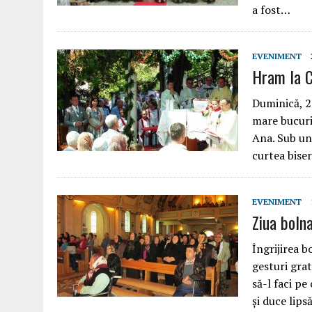
a fost…
EVENIMENT
Hram la Ci
Duminică, 28
mare bucurie
Ana. Sub un
curtea bise
EVENIMENT
Ziua boln
Îngrijirea b
gesturi gra
să-l faci pe
și duce lip