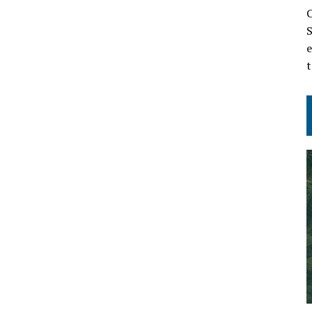
C
S
e
t