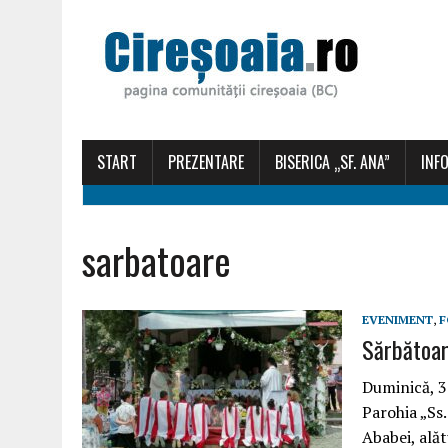
START
PREZENTARE
BISERICA „SF. ANA”
INFO
sarbatoare
EVENIMENT
,
F
Sărbătoar
Duminică, 30
Parohia „Ss.
Ababei, alăt