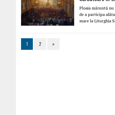
Ploaia măruntă nu 
de a participa alăt
mare la Liturghia S
1
2
»