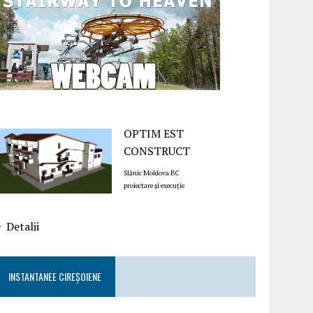
OPTIM EST
CONSTRUCT
Slănic Moldova BC
proiectare și execuție
Detalii
INSTANTANEE CIREȘOIENE