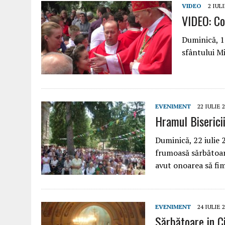
VIDEO
2 IULI
VIDEO: Co
Duminică, 1 
sfântului Mi
EVENIMENT
22 IULIE 
Hramul Biserici
Duminică, 22 iulie 
frumoasă sărbătoare
avut onoarea să fim
EVENIMENT
24 IULIE 
Sărbătoare in C