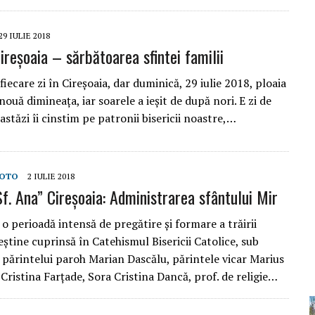
29 IULIE 2018
reșoaia – sărbătoarea sfintei familii
fiecare zi în Cireșoaia, dar duminică, 29 iulie 2018, ploaia
 nouă dimineața, iar soarele a ieșit de după nori. E zi de
astăzi îi cinstim pe patronii bisericii noastre,…
OTO
2 IULIE 2018
f. Ana” Cireșoaia: Administrarea sfântului Mir
 perioadă intensă de pregătire și formare a trăirii
eştine cuprinsă în Catehismul Bisericii Catolice, sub
părintelui paroh Marian Dascălu, părintele vicar Marius
Cristina Farțade, Sora Cristina Dancă, prof. de religie…