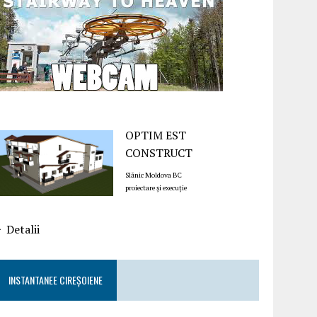
OPTIM EST
CONSTRUCT
Slănic Moldova BC
proiectare și execuție
Detalii
INSTANTANEE CIREȘOIENE