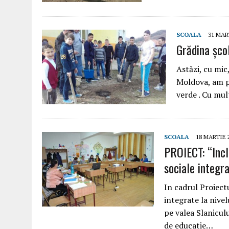
SCOALA
31 MAR
Grădina șco
Astăzi, cu mic
Moldova, am pl
verde . Cu mul
SCOALA
18 MARTIE 
PROIECT: “Inclu
sociale integra
In cadrul Proiectu
integrate la nivel
pe valea Slanicul
de educatie…