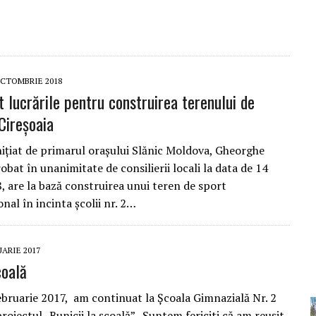
OCTOMBRIE 2018
 lucrările pentru construirea terenului de
Cireșoaia
inițiat de primarul orașului Slănic Moldova, Gheorghe
robat în unanimitate de consilierii locali la data de 14
, are la bază construirea unui teren de sport
nal în incinta școlii nr. 2…
UARIE 2017
coală
ebruarie 2017, am continuat la Școala Gimnazială Nr. 2
proiectul „Bunicii la școală”. Suntem fericiti că am reușit