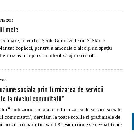
TIE 2016
lii mele
, cu mare, in curtea Școlii Gimnaziale nr. 2, Slănic
antat copăcei, pentru a amenaja o alee și un spațiu
t entuziasm copiii s-au oferit să ajute cu tot…
2016
ziune sociala prin furnizarea de servicii
te la nivelul comunitatii”
lui “Incluziune sociala prin furnizarea de servicii sociale
ul comunitatii”, derulam la toate scolile si gradinitele de
ui cursuri cu parintii avand 8 sesiuni unde se dezbat teme