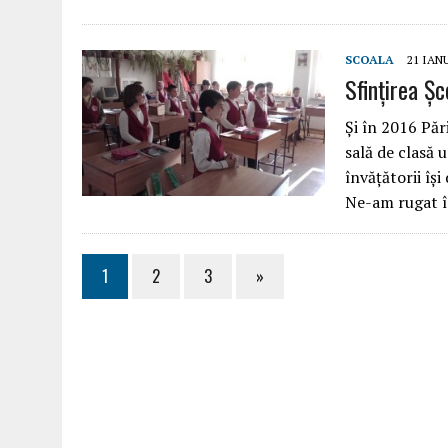
SCOALA
21 IAN
Sfințirea Șc
Şi în 2016 Pări
sală de clasă 
învăţătorii îş
Ne-am rugat 
1
2
3
»