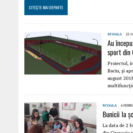
CITEȘTE MAI DEPARTE
SCOALA
22 
Au început
sport din 
Proiectul, 
Baciu, și ap
august 2018
multifuncțio
SCOALA
6 FEBR
Bunicii la ș
La data de 2 f
din Cireșoaia 