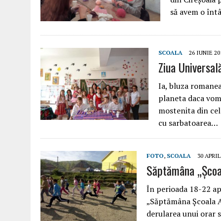
să avem o întâ
SCOALA
26 IUNIE 20
Ziua Universală
Ia, bluza romanea
planeta daca vom
mostenita din cel
cu sarbatoarea…
FOTO
,
SCOALA
30 APRIL
Săptămâna „Școal
În perioada 18-22 apr
„Săptămâna Școala Alt
derularea unui orar s