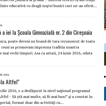
lnire educativă cu dragii noștri bunici care ne-au oferit…
16
 a iei la Școala Gimnazială nr. 2 din Cireșoaia
sca, poate deveni un brand de tara recunoscut de toata
 reusi sa promovam impreuna traditia noastra
e mai vechi timpuri. Asa ca astazi, 24 iunie 2016, odata
IE 2016
a Altfel”
ilie 2016, s-a desfășurat la nivel național programul
fel – Să știi mai multe, să fii mai bun!” și a constat în
pecial, format doar din activităţi cu…