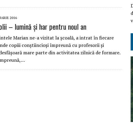
D
d
UARIE 2016
v
olii – lumină și har pentru noul an
ntele Marian ne-a vizitat la şcoală, a intrat în fiecare
unde copiii conştiincioşi împreună cu profesorii şi
i desfăşoară mare parte din activitatea zilnică de formare.
împreună,…