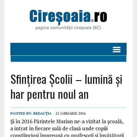
Sfințirea Școlii – lumină și
har pentru noul an
POSTED BY:
REDACȚIA
21 IANUARIE 2016
Şi în 2016 Părintele Marian ne-a vizitat la şcoală,
a intrat în fiecare sală de clasă unde copiii
conştiincioşi împreună cu profesorii şi învăţătorii