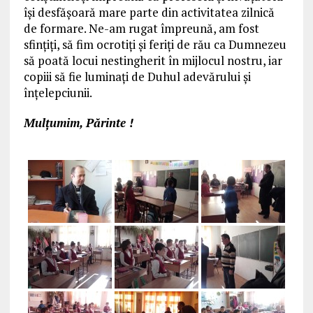
îşi desfăşoară mare parte din activitatea zilnică
de formare. Ne-am rugat împreună, am fost
sfinţiţi, să fim ocrotiţi şi feriţi de rău ca Dumnezeu
să poată locui nestingherit în mijlocul nostru, iar
copiii să fie luminaţi de Duhul adevărului şi
înţelepciunii.
Mulţumim, Părinte !