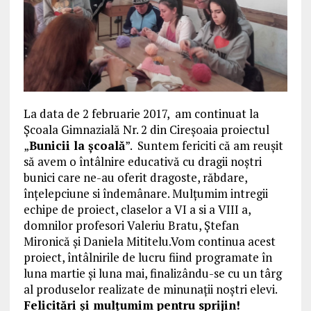
La data de 2 februarie 2017, am continuat la
Școala Gimnazială Nr. 2 din Cireșoaia proiectul
„
Bunicii la școală
”. Suntem fericiti că am reușit
să avem o întâlnire educativă cu dragii noștri
bunici care ne-au oferit dragoste, răbdare,
înțelepciune si îndemânare. Mulțumim intregii
echipe de proiect, claselor a VI a si a VIII a,
domnilor profesori Valeriu Bratu, Ștefan
Mironică și Daniela Mititelu.Vom continua acest
proiect, întâlnirile de lucru fiind programate în
luna martie și luna mai, finalizându-se cu un târg
al produselor realizate de minunații noștri elevi.
Felicitări și mulțumim pentru sprijin!