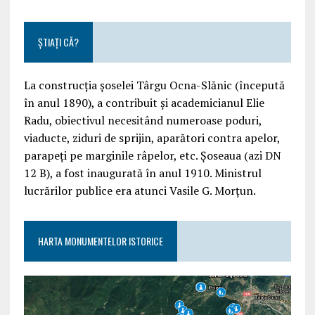
ȘTIAȚI CĂ?
La construcția șoselei Târgu Ocna-Slănic (începută
în anul 1890), a contribuit și academicianul Elie
Radu, obiectivul necesitând numeroase poduri,
viaducte, ziduri de sprijin, aparători contra apelor,
parapeți pe marginile râpelor, etc. Șoseaua (azi DN
12 B), a fost inaugurată în anul 1910. Ministrul
lucrărilor publice era atunci Vasile G. Morțun.
HARTA MONUMENTELOR ISTORICE