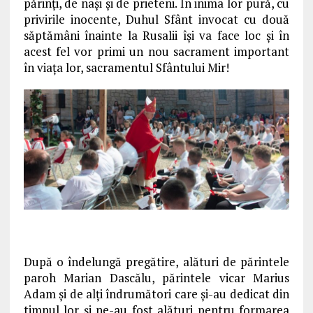
părinţi, de naşi şi de prieteni. În inima lor pură, cu
privirile inocente, Duhul Sfânt invocat cu două
săptămâni înainte la Rusalii îşi va face loc şi în
acest fel vor primi un nou sacrament important
în viaţa lor, sacramentul Sfântului Mir!
După o îndelungă pregătire, alături de părintele
paroh Marian Dascălu, părintele vicar Marius
Adam şi de alţi îndrumători care şi-au dedicat din
timpul lor şi ne-au fost alături pentru formarea