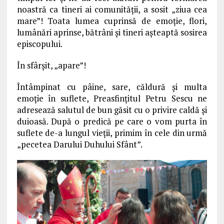
noastră ca tineri ai comunităţii, a sosit „ziua cea
mare”! Toata lumea cuprinsă de emoţie, flori,
lumânări aprinse, bătrâni şi tineri aşteaptă sosirea
episcopului.
În sfârşit, „apare”!
Întâmpinat cu pâine, sare, căldură şi multa
emoţie în suflete, Preasfinţitul Petru Sescu ne
adresează salutul de bun găsit cu o privire caldă şi
duioasă. După o predică pe care o vom purta în
suflete de-a lungul vieţii, primim în cele din urmă
„pecetea Darului Duhului Sfânt”.