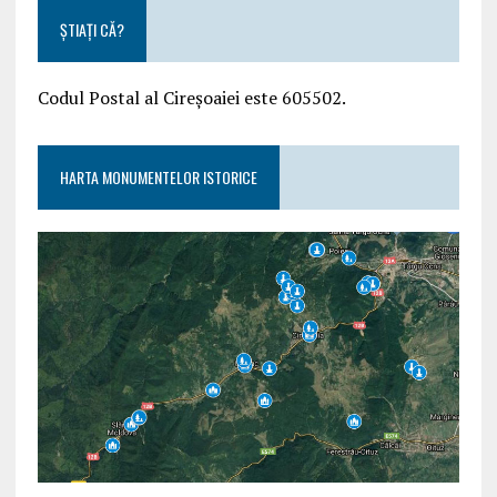
ȘTIAȚI CĂ?
Codul Postal al Cireșoaiei este 605502.
HARTA MONUMENTELOR ISTORICE