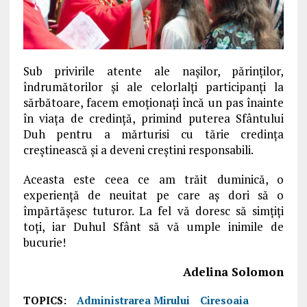
Sub privirile atente ale naşilor, părinţilor,
îndrumătorilor şi ale celorlalţi participanţi la
sărbătoare, facem emoţionaţi încă un pas înainte
în viaţa de credinţă, primind puterea Sfântului
Duh pentru a mărturisi cu tărie credinţa
creştinească şi a deveni creştini responsabili.
Aceasta este ceea ce am trăit duminică, o
experienţă de neuitat pe care aş dori să o
împărtăşesc tuturor. La fel vă doresc să simţiţi
toţi, iar Duhul Sfânt să vă umple inimile de
bucurie!
Adelina Solomon
TOPICS:
Administrarea Mirului
Ciresoaia