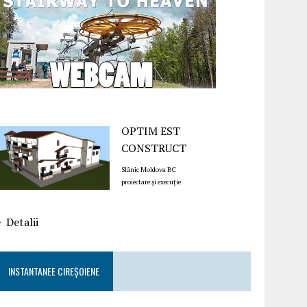
OPTIM EST
CONSTRUCT
Slănic Moldova BC
proiectare și execuție
Detalii
INSTANTANEE CIREȘOIENE