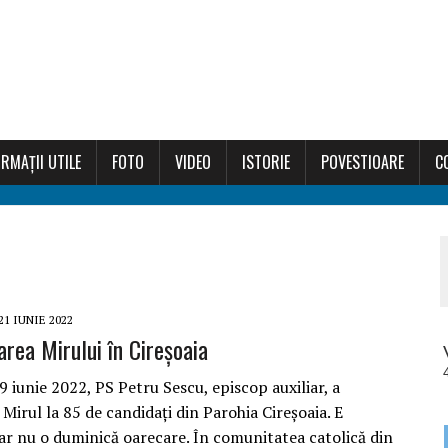
RMAȚII UTILE
FOTO
VIDEO
ISTORIE
POVESTIOARE
C
21 IUNIE 2022
area Mirului în Cireșoaia
 iunie 2022, PS Petru Sescu, episcop auxiliar, a
Mirul la 85 de candidaţi din Parohia Cireşoaia. E
ar nu o duminică oarecare. În comunitatea catolică din