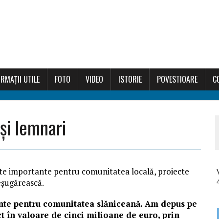
RMAȚII UTILE
FOTO
VIDEO
ISTORIE
POVESTIOARE
C
și lemnari
te importante pentru comunitatea locală, proiecte
eşugărească.
nte pentru comunitatea slăniceană. Am
de
pus pe
t în valoare de
cinci
milioane de euro, prin