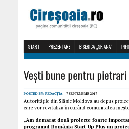
START
PREZENTARE
BISERICA „SF. ANA”
INFO
Vești bune pentru pietrari 
POSTED BY:
REDACȚIA
7 SEPTEMBRIE 2017
Autorit
ăţ
ile
din Slănic Moldova au depus proiec
care vor revitaliza în curând comunitatea meşt
„
Am demarat două proiecte foarte importa
programul România Start-Up Plus un proiec