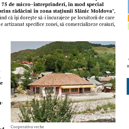
e 75 de micro
–
întreprinderi, în mod special
prins rădăcini în zona stațiunii Slănic Moldova
”,
nd că își dorește să-i încurajeze pe locuitorii de care
 artizanat specifice zonei, să comercializeze ceaiuri,
n
,
se
u-
o
Cooperativa veche