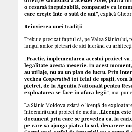
direcție sănătoasă a acestei zone, piatra fii
o resursă inepuizabilă, comparativ cu lemnu
care crește într-o sută de ani
”, explică Gheor
Re
î
nvierea unei tradi
ţ
ii
Trebuie precizat
faptul
că, pe Valea Slănicului, 
lungul anilor pietrari de aici lucrând cu arhitecț
„
Practic, implementarea acestui proiect va r
legalitate acestă meserie. În acest moment,
au utilaje, nu au un plan de lucru. Prin int
vechea
Cooperativă
tot felul de spații, vom 
pietrei, de la Agenția Națională pentru Res
exploatarea se face în afara legii
”,
mai
punc
La Slănic Moldova există o licență de exploatare,
întocmirii unui proiect de mediu. „
Licența este
document prin care se prevedea ca, la carie
pe care să ajungă piatra la sol, deoarece nu