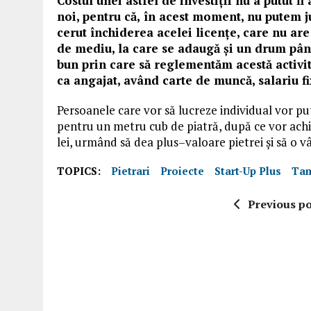
Costul unei astfel de investiții nu a putut f
noi,
pentru c
ă
,
în acest moment, nu putem jus
cerut închiderea ace
l
ei licențe, care nu ar
de mediu, la care se adaugă și un drum p
â
n
bun
pri
n
care
să reglementăm acestă activita
ca
angajat, având carte de muncă, salariu f
Persoanele
care vor să lucreze individual vor p
pentru un metru cub de piatră, după ce v
or
ach
lei, urmând să dea plus
–
valoare pietrei și să o v
TOPICS:
Pietrari
Proiecte
Start-Up Plus
Tam
Previous po