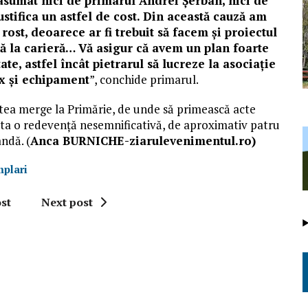
i asumat nici de primarul Andrei Șerban, nici de
tifica un astfel de cost. Din
această
cauză am
e
rost
,
deoarece
ar fi trebui
t
să facem și proiectul
ă
la carier
ă
… Vă asigur că avem un plan foarte
te, astfel încât pietrarul să lucreze la asociație
ix și echipament
”, conchide primarul.
utea merge la Primărie, de unde să primească acte
ita
o redevență nesemnificativă,
de aproximativ
patru
ândă. (
Anca BURNICHE-ziarulevenimentul.ro)
plari
st
Next post