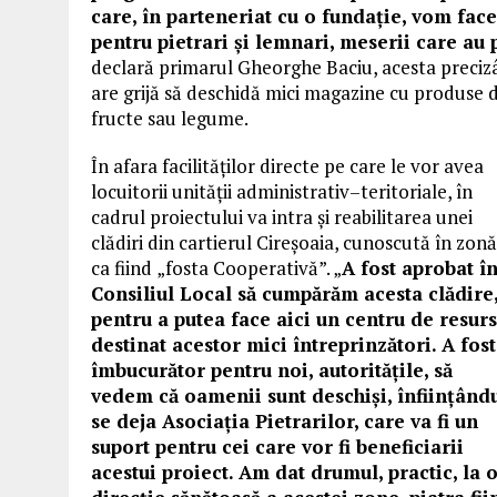
care, în parteneriat cu o fundație, vom fac
pentru pietrari și lemnari, meserii care au 
declară primarul
Gheorghe Baciu
,
acesta
precizâ
are grijă să deschidă mici magazine cu produse de
fructe sau legume.
În afara facilităților directe pe care le vor avea
locuitorii unității administrativ
–
teritoriale, în
cadrul proiectului va intra și reabilitarea unei
clădiri din cartierul Cireșoaia, cunoscută în zonă
ca fiind
„
fosta Cooperativă
”
. „
A
fost
aprobat î
Consiliul Local să cumpărăm acesta clădire
pentru a putea face aici un centru de resur
destinat
ace
stor
mici întreprinzători. A fost
îmbucurător pentru noi, autoritățile, să
vedem că oamenii sunt deschiși, înființând
se deja Asociația Pietrarilor, care va fi un
suport pentru cei care vor fi beneficiarii
acestui proiect. Am dat drumul, practic, la 