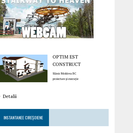
OPTIM EST
CONSTRUCT
Slănic Moldova BC
proiectare și execuție
Detalii
INSTANTANEE CIREȘOIENE