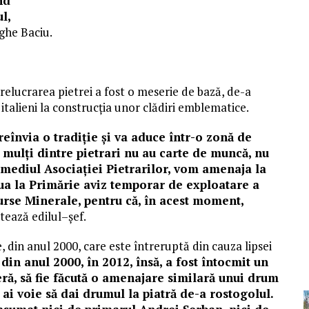
nd
l,
ghe Baciu.
prelucrarea pietrei a fost o meserie de bază, de-a
i italieni la construcția unor clădiri emblematice.
eînvia o tradiție și va aduce într-o zonă de
 mulți dintre pietrari nu au carte de muncă, nu
ermediul Asociației Pietrarilor, vom amenaja la
lua la Primărie aviz temporar de exploatare a
urse Minerale, pentru că, în acest moment,
tează
edilul
–
şef.
 din anul 2000, care este întreruptă din cauza lipsei
 din anul 2000, în 2012, însă, a
fost
întocmit un
ră, să fie făcută o amenajare similară unui drum
 ai voie să dai drumul la piatră de-a rostogolul.