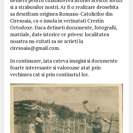
demers pentru cunoasterea istoriei acestor locuri
si a strabunilor nostri. Ar fi o realizare deosebita
sa descifram originea Romano-Catolicilor din
Ciresoaia, ca o insula in vecinatati Crestin
Ortodoxe. Daca detineti documente, fotografii,
matriale, date istorice ce privesc localitatea
noastra nu ezitati sa ne scrieti la
ciresoaia@gmail.com.
In continuare, iata cateva imagini si documente
foarte interesante si valoroase atat prin
vechimea cat si prin continutul lor.