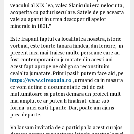
veacului al XIX-lea, valea Slanicului era nelocuita,
acoperita cu paduri seculare. Satele de pe aceasta
vale au aparut in urma descoperirii apelor
minerale in 1801.”
Este frapant faptul ca localitatea noastra, istoric
vorbind, este foarte tanara fiindca, din fericire, in
prezent inca mai traiesc multe persoane care au
fost contemporani cu jumatate din acesti ani.
Acest fapt aprope ne obliga sa reconstituim
cealalta jumatate. Primii pasi ii putem face aici, pe
https://www.ciresoaia.ro
, urmand ca in masura
ce vom detine o documentatie cat de cat
multumitoare sa putem demara un proiect mult
mai amplu, ce ar putea fi finalizat chiar sub
forma unei carti tiparite. Dar, poate am ajuns
prea departe.
Va lansam invitatia de a participa la acest curajos