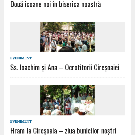
Două icoane noi în biserica noastră
EVENIMENT
Ss. Ioachim și Ana – Ocrotitorii Cireșoaiei
EVENIMENT
Hram la Cireșoaia – ziua bunicilor noștri