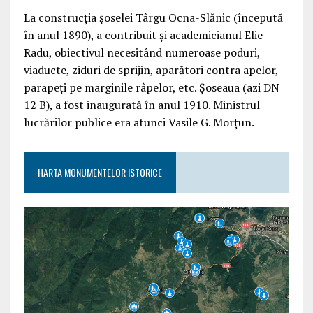
La construcția șoselei Târgu Ocna-Slănic (începută
în anul 1890), a contribuit și academicianul Elie
Radu, obiectivul necesitând numeroase poduri,
viaducte, ziduri de sprijin, aparători contra apelor,
parapeți pe marginile râpelor, etc. Șoseaua (azi DN
12 B), a fost inaugurată în anul 1910. Ministrul
lucrărilor publice era atunci Vasile G. Morțun.
HARTA MONUMENTELOR ISTORICE