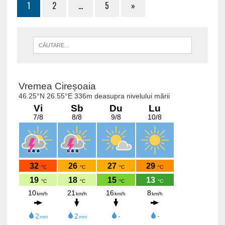
1
2
…
5
»