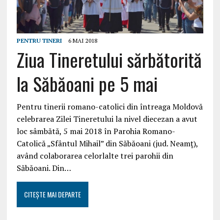
PENTRU TINERI
6 MAI 2018
Ziua Tineretului sărbătorită
la Săbăoani pe 5 mai
Pentru tinerii romano-catolici din întreaga Moldovă
celebrarea Zilei Tineretului la nivel diecezan a avut
loc sâmbătă, 5 mai 2018 în Parohia Romano-
Catolică „Sfântul Mihail” din Săbăoani (jud. Neamţ),
având colaborarea celorlalte trei parohii din
Săbăoani. Din…
CITEȘTE MAI DEPARTE