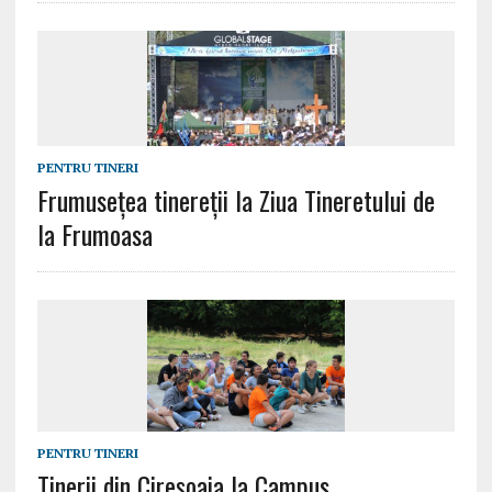
PENTRU TINERI
Frumuseţea tinereţii la Ziua Tineretului de
la Frumoasa
PENTRU TINERI
Tinerii din Cireșoaia la Campus