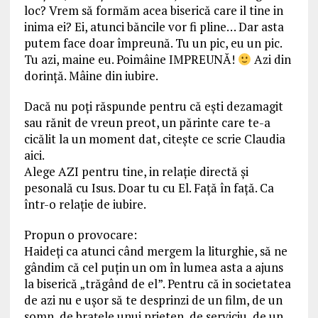
loc? Vrem să formăm acea biserică care il tine in
inima ei? Ei, atunci băncile vor fi pline… Dar asta
putem face doar împreună. Tu un pic, eu un pic.
Tu azi, maine eu. Poimâine IMPREUNĂ!
Azi din
dorință. Mâine din iubire.
Dacă nu poți răspunde pentru că ești dezamagit
sau rănit de vreun preot, un părinte care te-a
cicălit la un moment dat, citește ce scrie Claudia
aici.
Alege AZI pentru tine, in relație directă și
pesonală cu Isus. Doar tu cu El. Față în față. Ca
într-o relație de iubire.
Propun o provocare:
Haideți ca atunci când mergem la liturghie, să ne
gândim că cel puțin un om în lumea asta a ajuns
la biserică „trăgând de el”. Pentru că in societatea
de azi nu e ușor să te desprinzi de un film, de un
somn, de brațele unui prieten, de serviciu, de un