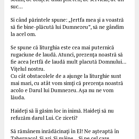
suc…
Si când părintele spune: „Jertfa mea și a voastră
să fie bine-plăcută lui Dumnezeu”, să ne gândim
la acel om.
Se spune că liturghia este cea mai puternică
rugaciune de laudă. Atunci, prezența noastră să
fie acea Jertfă de laudă mult placută Domnului…
Vițelul nostru.
Cu cât obstacolele de a ajunge la liturghie sunt
mai mari, cu atât vom simți că prezența noastră
acolo e Darul lui Dumnezeu. Așa nu ne vom
lăuda.
Haideți să îi găsim loc in inimă. Haideți să nu
refuzăm darul Lui. Ce ziceti?
Să rămânem inrădăcinați în El! Ne așteaptă în
Tabernacol. Și azi. Și mâine… Și pe cel care