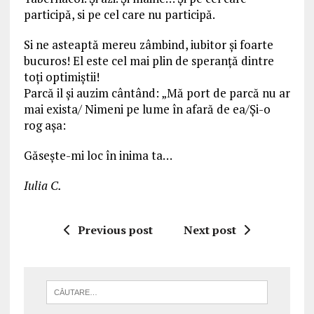
participă, si pe cel care nu participă.
Si ne asteaptă mereu zâmbind, iubitor și foarte
bucuros! El este cel mai plin de speranță dintre
toți optimiștii!
Parcă il și auzim cântând: „Mă port de parcă nu ar
mai exista/ Nimeni pe lume în afară de ea/Și-o
rog așa:
Găsește-mi loc în inima ta…
Iulia C.
Previous post
Next post