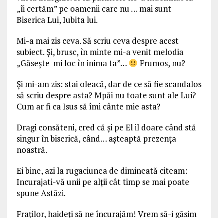
„îi certăm” pe oamenii care nu … mai sunt
Biserica Lui, Iubita lui.
Mi-a mai zis ceva. Să scriu ceva despre acest
subiect. Și, brusc, în minte mi-a venit melodia
„Găsește-mi loc în inima ta”…
Frumos, nu?
Și mi-am zis: stai oleacă, dar de ce să fie scandalos
să scriu despre asta? Mpăi nu toate sunt ale Lui?
Cum ar fi ca Isus să îmi cânte mie asta?
Dragi consăteni, cred că și pe El il doare când stă
singur în biserică, când… așteaptă prezența
noastră.
Ei bine, azi la rugaciunea de dimineată citeam:
Incurajati-vă unii pe alții cât timp se mai poate
spune Astăzi.
Fraților, haideți să ne încurajăm! Vrem să-i găsim