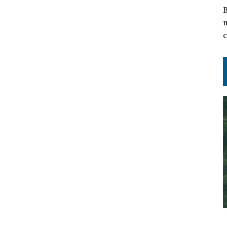
B
m
c