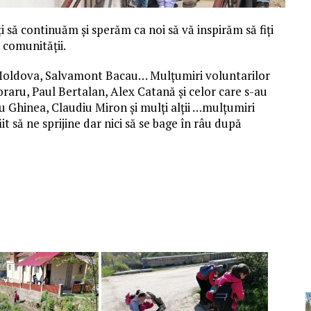
 să continuăm și sperăm ca noi să vă inspirăm să fiți
a comunității.
-Moldova, Salvamont Bacau… Mulțumiri voluntarilor
raru, Paul Bertalan, Alex Catană și celor care s-au
u Ghinea, Claudiu Miron și mulți alții …mulțumiri
t să ne sprijine dar nici să se bage în râu după