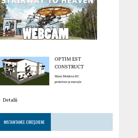
OPTIM EST
CONSTRUCT
Slănic Moldova BC
proiectare și execuție
Detalii
INSTANTANEE CIREȘOIENE