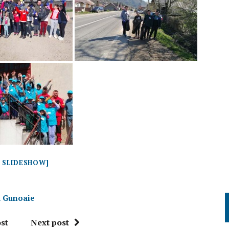
 SLIDESHOW]
a Gunoaie
st
Next post