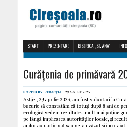
START
PREZENTARE
BISERICA „SF. ANA”
INFO
Curățenia de primăvară 2
POSTED BY:
REDACȚIA
29 APRILIE 2023
Astăzi, 29 aprilie 2023, am fost voluntari la Cură
bucurie să constatăm că totuși după 8 ani de pe
ecologică vedem rezultate…mult mai puține guno
pe lângă implicarea autorităților locale, și rezult
anilor au participat sau ne-au văzut și incurajat.