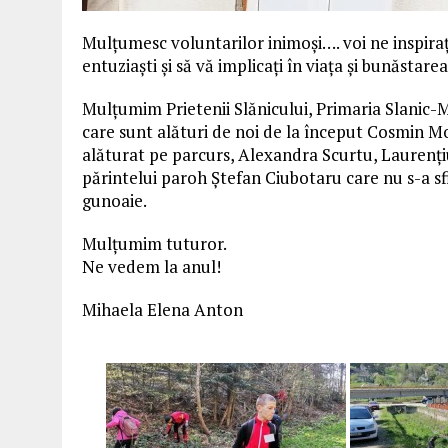
Mulțumesc voluntarilor inimoși…. voi ne inspirați
entuziaști și să vă implicați în viața și bunăstare
Mulțumim Prietenii Slănicului, Primaria Slanic
care sunt alături de noi de la început Cosmin Mo
alăturat pe parcurs, Alexandra Scurtu, Laurenți
părintelui paroh Ștefan Ciubotaru care nu s-a sfii
gunoaie.
Mulțumim tuturor.
Ne vedem la anul!
Mihaela Elena Anton