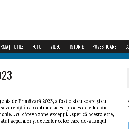
RMAȚII UTILE
FOTO
VIDEO
ISTORIE
POVESTIOARE
C
023
ţenia de Primăvară 2023, a fost o zi cu soare și cu
rseverență în a continua acest proces de educație
aie… cu câteva zone excepții… sper că acesta este,
atul acțiunilor și deciziilor celor care de-a lungul