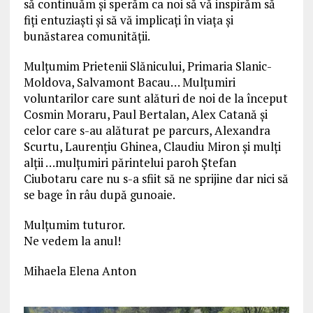
să continuăm și sperăm ca noi să vă inspirăm să
fiți entuziaști și să vă implicați în viața și
bunăstarea comunității.
Mulțumim Prietenii Slănicului, Primaria Slanic-
Moldova, Salvamont Bacau… Mulțumiri
voluntarilor care sunt alături de noi de la început
Cosmin Moraru, Paul Bertalan, Alex Catană și
celor care s-au alăturat pe parcurs, Alexandra
Scurtu, Laurențiu Ghinea, Claudiu Miron și mulți
alții …mulțumiri părintelui paroh Ștefan
Ciubotaru care nu s-a sfiit să ne sprijine dar nici să
se bage în râu după gunoaie.
Mulțumim tuturor.
Ne vedem la anul!
Mihaela Elena Anton