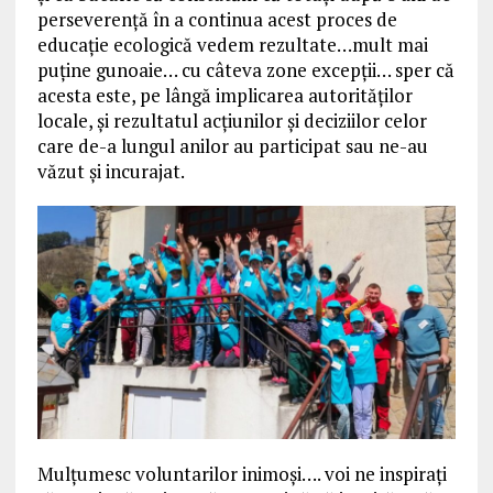
perseverență în a continua acest proces de
educație ecologică vedem rezultate…mult mai
puține gunoaie… cu câteva zone excepții… sper că
acesta este, pe lângă implicarea autorităților
locale, și rezultatul acțiunilor și deciziilor celor
care de-a lungul anilor au participat sau ne-au
văzut și incurajat.
Mulțumesc voluntarilor inimoși…. voi ne inspirați