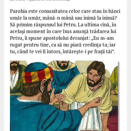
Parohia este comunitatea celor care stau în bănci
umăr la umăr, mână-n mână sau inimă la inimă?
Să primim răspunsul lui Petru. La ultima cină, în
acelaşi moment în care Isus anunţă trădarea lui
Petru, îi spune apostolului deranjat: „Eu m-am
rugat pentru tine, ca să nu piară credinţa ta; iar
tu, când te vei fi întors, întăreşte-i pe fraţii tăi”.