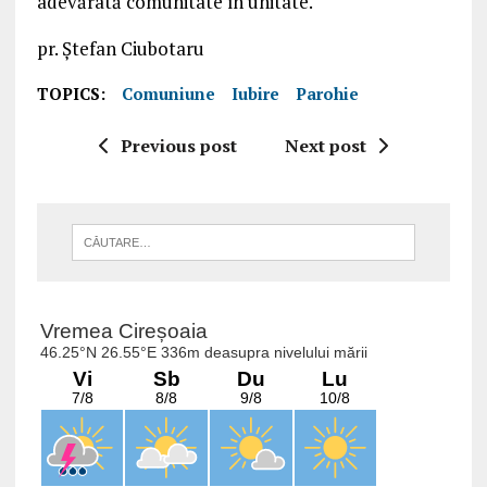
adevărată comunitate în unitate.
pr. Ștefan Ciubotaru
TOPICS:
Comuniune
Iubire
Parohie
Previous post
Next post