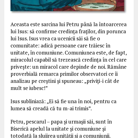
Aceasta este sarcina lui Petru până la întoarcerea
lui Isus: să confirme credinţa fraţilor, din porunca
lui Isus. Isus vrea ca ucenicii săi să fie o
comunitate: adică persoane care trăiesc în
unitate, în comuniune. Comuniunea este, de fapt,
miracolul capabil să trezească credinţa în cel care
priveşte: un miracol care depinde de noi. Rămâne
proverbială remarca primilor observatori ce îi
analizau pe creștini și spuneau: „priviți-i cât de
mult se iubesc!”
Isus subliniază: „Ei să fie una în noi, pentru ca
lumea să creadă că tu m-ai trimis”.
Petru, pescarul – papa şi urmaşii săi, sunt în
Biserică apelul la unitate şi comuniune și
totodată la slujirea unităţii și a comuniunii.