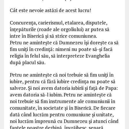
Cât este nevoie astăzi de acest lucru!
Concurenţa, carierismul, etalarea, disputele,
înţepăturile (roade ale orgoliului) ar putea să
intre în Biserică şi să strice comuniunea.
Petru ne aminteşte că Dumnezeu îşi doreşte ca să
fim uniţi în credinţă: nimeni nu poate să-şi facă
religia în felul său, să interpreteze Evanghelia
după placul său.
Petru ne aminteşte că noi trebuie să fim uniţi în
iubire, pentru că fără iubire credinţa nu poate să
salveze. Şi noi avem datoria iubirii şi faţă de Papa:
avem datoria să-l iubim. Petru ne amintește că
noi trebuie să fim instrumente ale comuniunii în
comunitate, în societate și în Biserică. De fiecare
dată când lucrăm pentru comuniune și unitate,
noi lucrăm împreună cu Dumnezeu și atunci când
faptele noastre dezbină, învrăjbesc, separă,