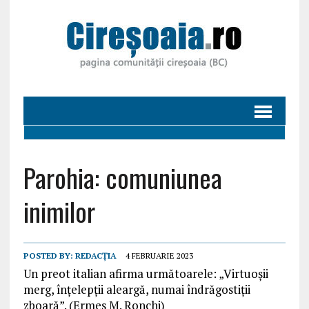
Parohia: comuniunea
inimilor
POSTED BY:
REDACȚIA
4 FEBRUARIE 2023
Un preot italian afirma următoarele: „Virtuoşii
merg, înţelepţii aleargă, numai îndrăgostiţii
zboară”. (Ermes M. Ronchi)