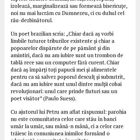
izolează, marginalizează sau formează bisericuțe,
noi nu mai lucrăm cu Dumnezeu, ci cu duhul cel
rău-dezbinătorul.
Un poet brazilian scria: „Chiar dacă aş vorbi
limbile tuturor triburilor existente şi chiar a
popoarelor dispărute de pe pământ şi din
amintiri, dacă nu am iubire sunt un trombon de
tablă rece sau un computer fără curent. Chiar
dacă aş împărţi toţi papucii mei şi alimentele
pentru ca să salvez poporul desculţ şi subnutrit,
dacă nu am iubire sunt unul dintre mulţii cobai
revoluţionari: unul care prinde fluturi sau un
poet visător” (Paulo Suess).
Cu ajutorul lui Petru am aflat răspunsul: parohia
nu este comunitatea celor care stău în banci
umăr la umăr, sau mână-n mână, ci a celor care
trăiesc în comuniunea inimilor formând o