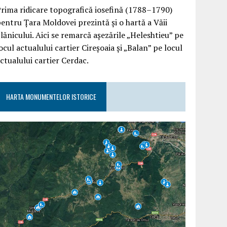
rima ridicare topografică iosefină (1788–1790)
entru Țara Moldovei prezintă și o hartă a Văii
lănicului. Aici se remarcă așezările „Heleshtieu” pe
ocul actualului cartier Cireșoaia și „Balan” pe locul
ctualului cartier Cerdac.
HARTA MONUMENTELOR ISTORICE