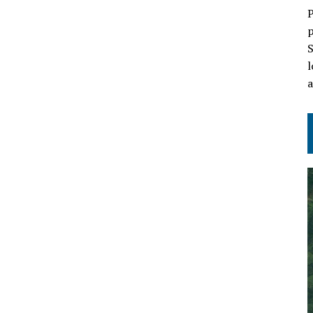
P
p
S
l
a