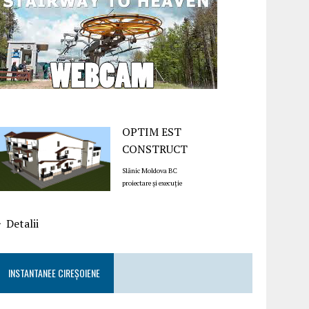
OPTIM EST
CONSTRUCT
Slănic Moldova BC
proiectare și execuție
Detalii
INSTANTANEE CIREȘOIENE