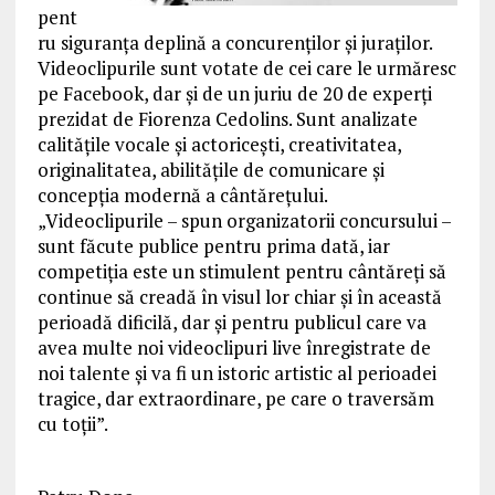
pent
ru siguranța deplină a concurenților și juraților.
Videoclipurile sunt votate de cei care le urmăresc
pe Facebook, dar și de un juriu de 20 de experți
prezidat de Fiorenza Cedolins. Sunt analizate
calitățile vocale și actoricești, creativitatea,
originalitatea, abilitățile de comunicare și
concepția modernă a cântărețului.
„Videoclipurile – spun organizatorii concursului –
sunt făcute publice pentru prima dată, iar
competiția este un stimulent pentru cântăreți să
continue să creadă în visul lor chiar și în această
perioadă dificilă, dar și pentru publicul care va
avea multe noi videoclipuri live înregistrate de
noi talente și va fi un istoric artistic al perioadei
tragice, dar extraordinare, pe care o traversăm
cu toții”.