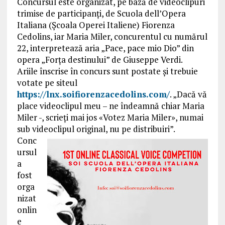
Concursul este organizat, pe bază de videoclipuri
trimise de participanți, de Scuola dell’Opera
Italiana (Școala Operei Italiene) Fiorenza
Cedolins, iar Maria Miler, concurentul cu numărul
22, interpretează aria „Pace, pace mio Dio” din
opera „Forța destinului” de Giuseppe Verdi.
Ariile înscrise în concurs sunt postate și trebuie
votate pe siteul
https://lnx.soifiorenzacedolins.com/
. „Dacă vă
place videoclipul meu – ne îndeamnă chiar Maria
Miler -, scrieți mai jos «Votez Maria Miler», numai
sub videoclipul original, nu pe distribuiri”.
Conc
ursul
a
fost
orga
nizat
onlin
e