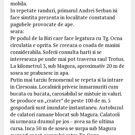
mobila.
In repetate randuri, primarul Andrei Serban isi
face simtita prezenta in localitate constatand
pagubele provocate de ape.
seara:
Pe podul de la Biri care face legatura cu Tg. Ocna
circulatia e oprita. Se creeaza o coada de masini
considerabila. Soferii consulta harti si se
intereseaza pe unde mai pot traversa raul Trotus.
La kilometrul 3, sub Magura, aproximativ 20 m de
sosea se prabusesc in apa.
Putin mai tarziu fenomenul se repeta si la intrare
in Ciresoaia. Localnicii privesc inmarmuriti cum
bucata cu bucata, carosabilul se mistuie in valuri.
Se produce un „crater” de peste 100 de m. 5
gospodarii sunt inundate instantaneu. Autobuzul
de calatori ramane blocat sub Magura. Calatorii
isi urmeaza drumul pe jos – avea sa fie ultima
cursa. Inca 50 m de sosea se surpa sub Magura