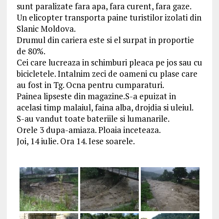
sunt paralizate fara apa, fara curent, fara gaze.
Un elicopter transporta paine turistilor izolati din
Slanic Moldova.
Drumul din cariera este si el surpat in proportie
de 80%.
Cei care lucreaza in schimburi pleaca pe jos sau cu
bicicletele. Intalnim zeci de oameni cu plase care
au fost in Tg. Ocna pentru cumparaturi.
Painea lipseste din magazine.S-a epuizat in
acelasi timp malaiul, faina alba, drojdia si uleiul.
S-au vandut toate bateriile si lumanarile.
Orele 3 dupa-amiaza. Ploaia inceteaza.
Joi, 14 iulie. Ora 14. Iese soarele.