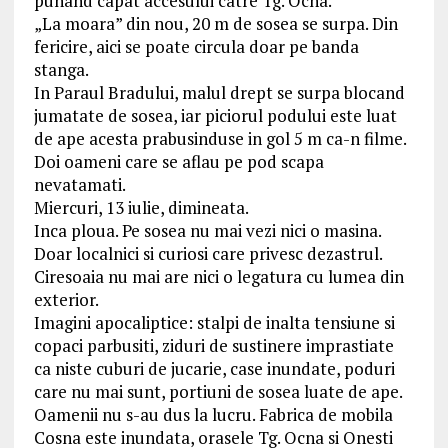
punand capat accesului catre Tg. Ocna.
„La moara” din nou, 20 m de sosea se surpa. Din
fericire, aici se poate circula doar pe banda
stanga.
In Paraul Bradului, malul drept se surpa blocand
jumatate de sosea, iar piciorul podului este luat
de ape acesta prabusinduse in gol 5 m ca-n filme.
Doi oameni care se aflau pe pod scapa
nevatamati.
Miercuri, 13 iulie, dimineata.
Inca ploua. Pe sosea nu mai vezi nici o masina.
Doar localnici si curiosi care privesc dezastrul.
Ciresoaia nu mai are nici o legatura cu lumea din
exterior.
Imagini apocaliptice: stalpi de inalta tensiune si
copaci parbusiti, ziduri de sustinere imprastiate
ca niste cuburi de jucarie, case inundate, poduri
care nu mai sunt, portiuni de sosea luate de ape.
Oamenii nu s-au dus la lucru. Fabrica de mobila
Cosna este inundata, orasele Tg. Ocna si Onesti