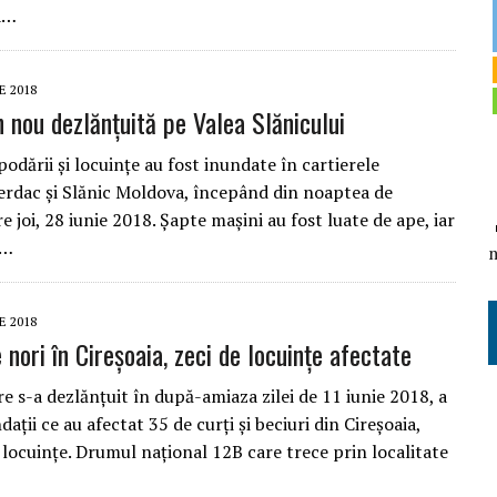
a…
E 2018
n nou dezlănțuită pe Valea Slănicului
odării şi locuinţe au fost inundate în cartierele
Cerdac și Slănic Moldova, începând din noaptea de
e joi, 28 iunie 2018. Şapte maşini au fost luate de ape, iar
m…
E 2018
nori în Cireșoaia, zeci de locuințe afectate
e s-a dezlănțuit în după-amiaza zilei de 11 iunie 2018, a
ații ce au afectat 35 de curți și beciuri din Cireșoaia,
 locuințe. Drumul național 12B care trece prin localitate