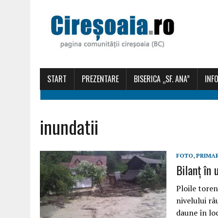
START
PREZENTARE
BISERICA „SF. ANA”
INFO
inundatii
FOTO
,
PRIMA
Bilanț în 
Ploile toren
nivelului râ
daune în loc