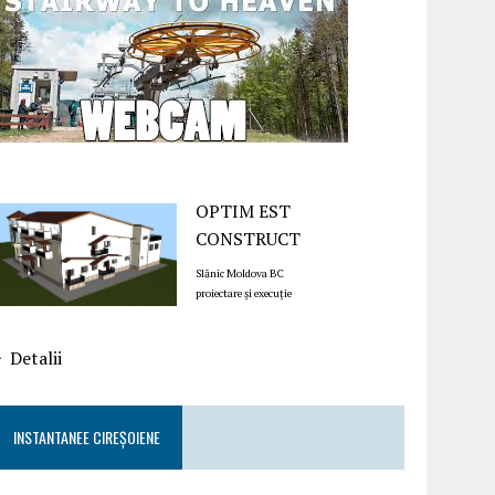
OPTIM EST
CONSTRUCT
Slănic Moldova BC
proiectare și execuție
Detalii
INSTANTANEE CIREȘOIENE