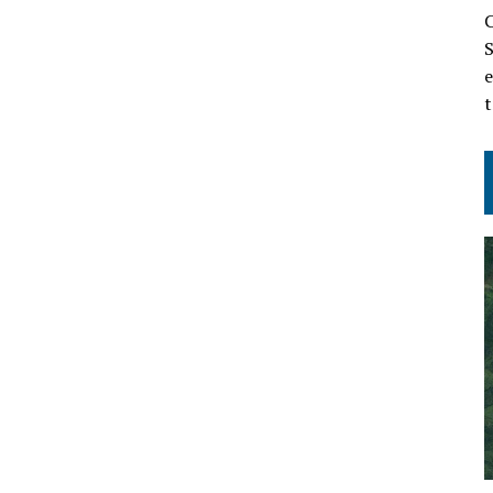
C
S
e
t