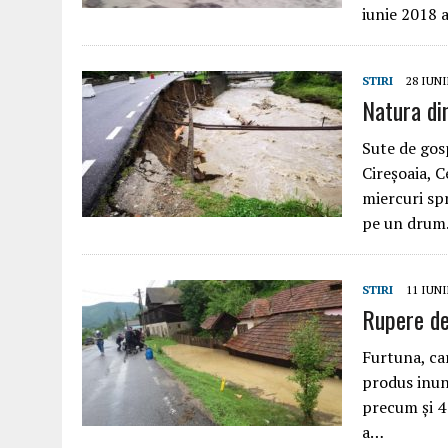
iunie 2018 
STIRI
28 IUNI
Natura di
Sute de gosp
Cireșoaia, 
miercuri spr
pe un dru
STIRI
11 IUNI
Rupere de 
Furtuna, car
produs inund
precum și 4
a…