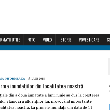
RMAȚII UTILE
FOTO
VIDEO
ISTORIE
POVESTIOARE
C
RIA INFORMEAZA
5 IULIE 2018
urma inundațiilor din localitatea noastră
țiale din a doua jumătate a lunii iunie au dus la creșterea
ului Slănic și a afluenților lui, provocând importante
alitatea noastră. La primele inundații din data de 11