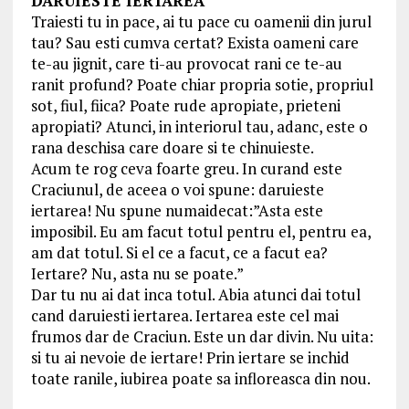
DARUIESTE IERTAREA
Traiesti tu in pace, ai tu pace cu oamenii din jurul
tau? Sau esti cumva certat? Exista oameni care
te-au jignit, care ti-au provocat rani ce te-au
ranit profund? Poate chiar propria sotie, propriul
sot, fiul, fiica? Poate rude apropiate, prieteni
apropiati? Atunci, in interiorul tau, adanc, este o
rana deschisa care doare si te chinuieste.
Acum te rog ceva foarte greu. In curand este
Craciunul, de aceea o voi spune: daruieste
iertarea! Nu spune numaidecat:”Asta este
imposibil. Eu am facut totul pentru el, pentru ea,
am dat totul. Si el ce a facut, ce a facut ea?
Iertare? Nu, asta nu se poate.”
Dar tu nu ai dat inca totul. Abia atunci dai totul
cand daruiesti iertarea. Iertarea este cel mai
frumos dar de Craciun. Este un dar divin. Nu uita:
si tu ai nevoie de iertare! Prin iertare se inchid
toate ranile, iubirea poate sa infloreasca din nou.