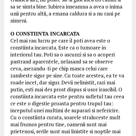
sa se simta bine. Iubirea inseamna a avea o inima
unii pentru altii, a emana caldura si a nu rani pe
nimeni.
O CONSTIINTA INCARCATA
Cel mai rau lucru pe care il poti avea este o
constiinta incarcata. Este ca o tumoare in
interiorul tau. Poti sa o ascunzi si sa o acoperi
pastrand aparentele, nelasand sa se observe
ceva, asezandu-ti pe chip masca celui care
zambeste sigur pe sine. Cu toate acestea, ea te va
roade incet, dar sigur. Devii nelinistit, razi mai
putin, esti mai des prost dispus si usor irascibil. O
constiinta incarcata este pentru sufletul tau ceea
ce este o digestie proasta pentru trupul tau:
inceputul unei multimi de suparari si nefericire.
Cu o constiinta curata, soarele straluceste mult
mai frumos pentru tine, oamenii sunt mai
prietenosi, serile sunt mai linistite si noptile mai