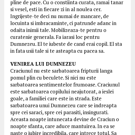
pline de pace. Cu o constiinta curata, ramai tanar
si vesel, esti in fiecare zi in al noulea cer.
Ingrijeste-te deci nu numai de mancare, de
locuinta si imbracaminte, ci patrunde adanc in
odaita inimii tale. Mobilizeaza-te pentru o
curatenie generala. Fa iarasi loc pentru
Dumnezeu. El te iubeste de cand erai copil. El sta
in fata usii tale si te asteapta cu pacea sa.
VENIREA LUI DUMNEZEU
Craciunul nu este sarbatoarea fripturii langa
pomul plin cu beculete. Si nici nu este
sarbatoarea sentimentelor frumoase. Craciunul
este sarbatoarea copilului neajutorat, a ieslei
goale, a familiei care este in strada. Este
sarbatoarea unui Dumnezeu care se indreapta
spre cei saraci, spre cei parasiti, insingurati.
Aceasta noapte intunecata devine de Craciun o
noapte sfanta, care aduce mantuirea. In ea se
naste o iubire incredibila, care intrece totul. Sa