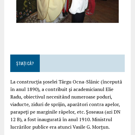
ȘTIAȚI CĂ?
La construcția șoselei Târgu Ocna-Slănic (începută
în anul 1890), a contribuit și academicianul Elie
Radu, obiectivul necesitând numeroase poduri,
viaducte, ziduri de sprijin, aparători contra apelor,
parapeți pe marginile râpelor, etc. Șoseaua (azi DN
12 B), a fost inaugurată în anul 1910. Ministrul
lucrărilor publice era atunci Vasile G. Morțun.