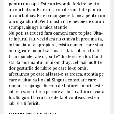
pentru un copil. Este un izvor de fericire pentru
un om batran. Este un strop de sanatate pentru
un om bolnav. Este o mangaiere tainica pentru un
om ingandurat. Pentru asta nu e nevoie de daruri
scumpe, ajunge o mica atentie.
Nu poti sa traiesti fara oameni care te plac. Uita-
te in jurul tau, vezi daca nu cumva in preajma ta,
in imediata ta apropiere, exista oameni care stau
in frig, care nu pot sa traiasca fara iubirea ta. Tu
tii in mainile tale o „parte” din fericirea lor. Cand
stai la mormantul unui om drag, cel mai mult te
dor gesturile de iubire pe care le-ai omis,
afectiunea pe care ai lasat-o sa treaca, atentia pe
care ai uitat sa i-o dai. Singura consolare care
ramane si ajunge dincolo de hotarele mortii este
iubirea si ocrotirea pe care ai dat-o altora in viata
lor. Singurul lucru care de fapt conteaza este a
iubi si a fi fericit.