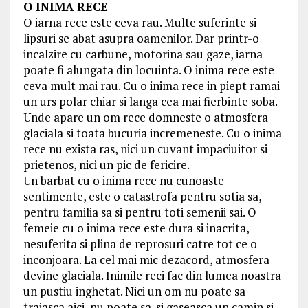
O INIMA RECE
O iarna rece este ceva rau. Multe suferinte si
lipsuri se abat asupra oamenilor. Dar printr-o
incalzire cu carbune, motorina sau gaze, iarna
poate fi alungata din locuinta. O inima rece este
ceva mult mai rau. Cu o inima rece in piept ramai
un urs polar chiar si langa cea mai fierbinte soba.
Unde apare un om rece domneste o atmosfera
glaciala si toata bucuria incremeneste. Cu o inima
rece nu exista ras, nici un cuvant impaciuitor si
prietenos, nici un pic de fericire.
Un barbat cu o inima rece nu cunoaste
sentimente, este o catastrofa pentru sotia sa,
pentru familia sa si pentru toti semenii sai. O
femeie cu o inima rece este dura si inacrita,
nesuferita si plina de reprosuri catre tot ce o
inconjoara. La cel mai mic dezacord, atmosfera
devine glaciala. Inimile reci fac din lumea noastra
un pustiu inghetat. Nici un om nu poate sa
traiasca aici, nu poate sa-si gaseasca un camin si