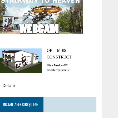
OPTIM EST
CONSTRUCT
Slănic Moldova BC
proiectare și execuție
Detalii
INSTANTANEE CIREȘOIENE