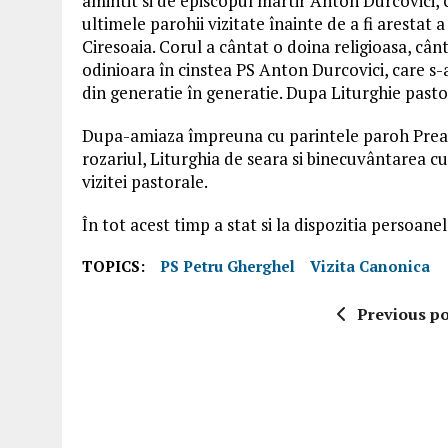
amintit si de episcopul martir Anton Durcovici, 
ultimele parohii vizitate înainte de a fi arestat a
Ciresoaia. Corul a cântat o doina religioasa, cân
odinioara în cinstea PS Anton Durcovici, care s-
din generatie în generatie. Dupa Liturghie pastoru
Dupa-amiaza împreuna cu parintele paroh Preasfi
rozariul, Liturghia de seara si binecuvântarea 
vizitei pastorale.
În tot acest timp a stat si la dispozitia persoane
TOPICS:
PS Petru Gherghel
Vizita Canonica
Previous po