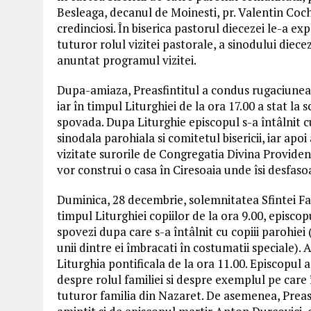
Besleaga, decanul de Moinesti, pr. Valentin Cochi
credinciosi. În biserica pastorul diecezei le-a exp
tuturor rolul vizitei pastorale, a sinodului diecez
anuntat programul vizitei.
Dupa-amiaza, Preasfintitul a condus rugaciunea 
iar în timpul Liturghiei de la ora 17.00 a stat la 
spovada. Dupa Liturghie episcopul s-a întâlnit c
sinodala parohiala si comitetul bisericii, iar apoi
vizitate surorile de Congregatia Divina Providen
vor construi o casa în Ciresoaia unde îsi desfas
Duminica, 28 decembrie, solemnitatea Sfintei Fam
timpul Liturghiei copiilor de la ora 9.00, episcopu
spovezi dupa care s-a întâlnit cu copiii parohiei 
unii dintre ei îmbracati în costumatii speciale).
Liturghia pontificala de la ora 11.00. Episcopul a
despre rolul familiei si despre exemplul pe care 
tuturor familia din Nazaret. De asemenea, Preasf