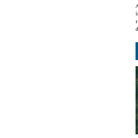
A
î
r
d