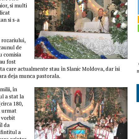
or, si multi
licat
an si s-a
rozariului,
scaunul de
u comisia
 au fost
ta care actualmente stau în Slanic Moldova, dar îsi
oara deja munca pastorala.
ilii, în
l a stat la
(circa 180,
 A urmat
 vorbit
îl da
intitul a