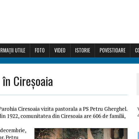
RMAȚII UTILE
FOTO
VIDEO
ISTORIE
POVESTIOARE
C
 în Cireșoaia
 Parohia Ciresoaia vizita pastorala a PS Petru Gherghel.
in 1922, comunitatea din Ciresoaia are 606 de familii,
 decembrie,
pr. Petru