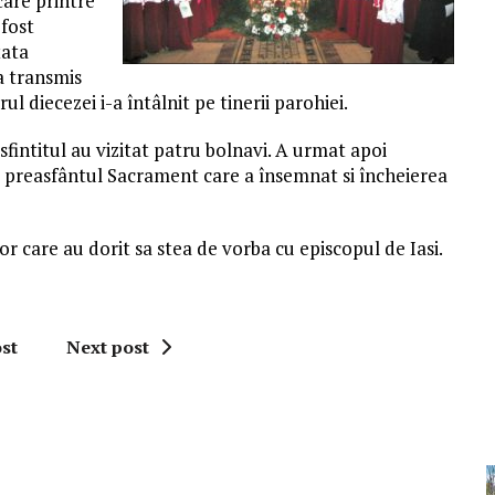
care printre
 fost
tata
a transmis
l diecezei i-a întâlnit pe tinerii parohiei.
ntitul au vizitat patru bolnavi. A urmat apoi
cu preasfântul Sacrament care a însemnat si încheierea
lor care au dorit sa stea de vorba cu episcopul de Iasi.
st
Next post