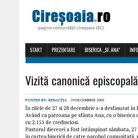
START
PREZENTARE
BISERICA „SF. ANA”
INFO
Vizită canonică episcopală
POSTED BY:
REDACȚIA
29 DECEMBRIE 2003
În zilele de 27 si 28 decembrie s-a desfasurat în
Având ca patroana pe sfânta Ana, cu o biserica d
cu 2.155 de credinciosi.
Pastorul diecezei a fost întâmpinat sâmbata, 27
în curtea bisericii de catre parohul comunitatii, 