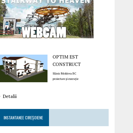
OPTIM EST
CONSTRUCT
Slănic Moldova BC
proiectare și execuție
Detalii
INSTANTANEE CIREȘOIENE