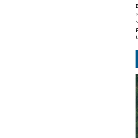
B
s
s
p
î