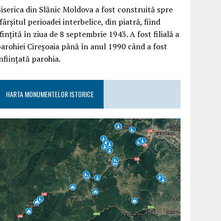
iserica din Slănic Moldova a fost construită spre
fârşitul perioadei interbelice, din piatră, fiind
finţită în ziua de 8 septembrie 1943. A fost filială a
arohiei Cireşoaia până în anul 1990 când a fost
nfiinţată parohia.
HARTA MONUMENTELOR ISTORICE