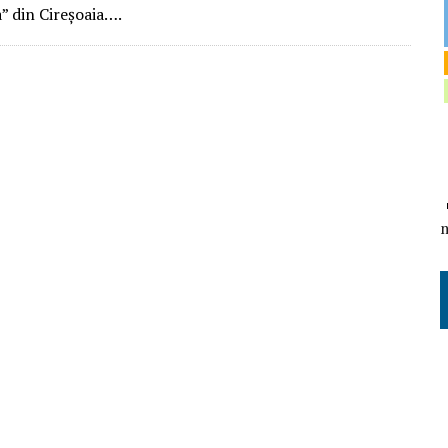
” din Cireşoaia….