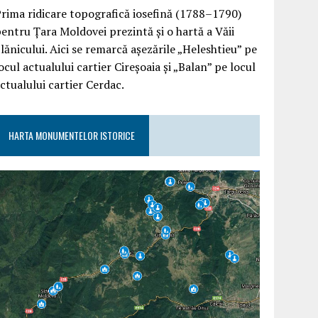
rima ridicare topografică iosefină (1788–1790)
entru Țara Moldovei prezintă și o hartă a Văii
lănicului. Aici se remarcă așezările „Heleshtieu” pe
ocul actualului cartier Cireșoaia și „Balan” pe locul
ctualului cartier Cerdac.
HARTA MONUMENTELOR ISTORICE