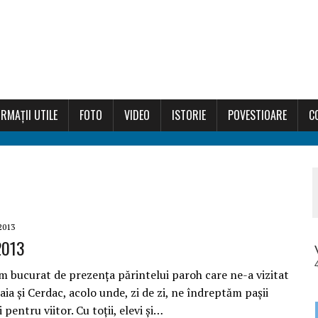
RMAȚII UTILE
FOTO
VIDEO
ISTORIE
POVESTIOARE
C
2013
 2013
m bucurat de prezența părintelui paroh care ne-a vizitat
oaia și Cerdac, acolo unde, zi de zi, ne îndreptăm pașii
pentru viitor. Cu toții, elevi și…