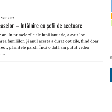
UARIE 2012
caselor – Intâlnire cu șefii de sectoare
e an, în primele zile ale lunii ianuarie, a avut loc
ea familiilor. Şi anul acesta a durat opt zile, fiind doar
reot, părintele paroh. Încă o dată am putut vedea
ea…