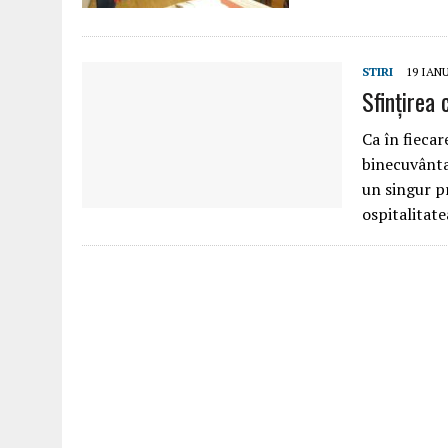
STIRI
19 IAN
Sfinţirea 
Ca în fiecar
binecuvântar
un singur p
ospitalitat