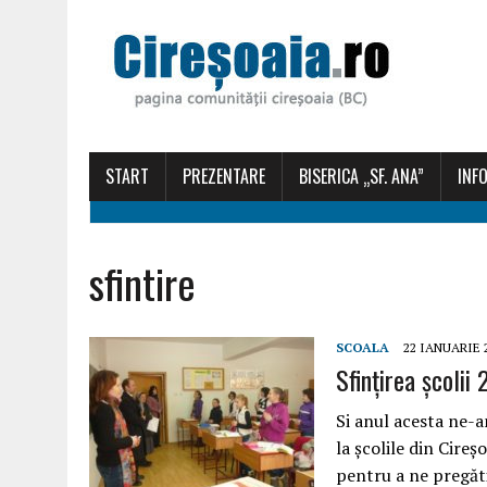
START
PREZENTARE
BISERICA „SF. ANA”
INFO
sfintire
SCOALA
22 IANUARIE 
Sfințirea școlii
Si anul acesta ne-a
la școlile din Cireș
pentru a ne pregăti 