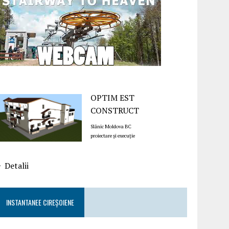
OPTIM EST
CONSTRUCT
Slănic Moldova BC
proiectare și execuție
Detalii
INSTANTANEE CIREȘOIENE