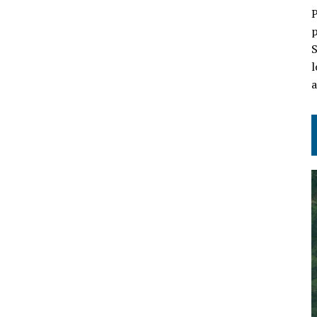
P
p
S
l
a