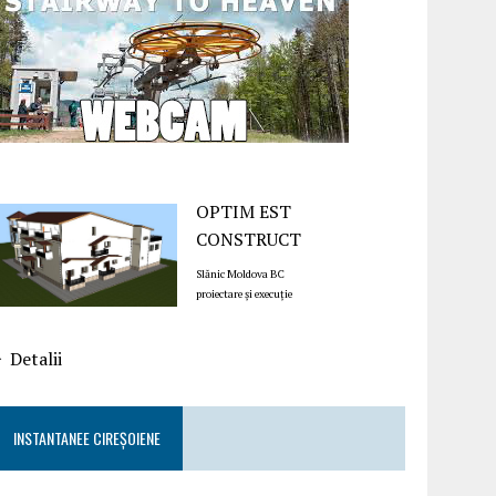
OPTIM EST
CONSTRUCT
Slănic Moldova BC
proiectare și execuție
Detalii
INSTANTANEE CIREȘOIENE