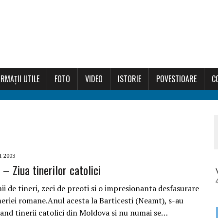
RMAȚII UTILE
FOTO
VIDEO
ISTORIE
POVESTIOARE
C
I 2003
– Ziua tinerilor catolici
ii de tineri, zeci de preoti si o impresionanta desfasurare
rmeriei romane.Anul acesta la Barticesti (Neamt), s-au
cand tinerii catolici din Moldova si nu numai se…