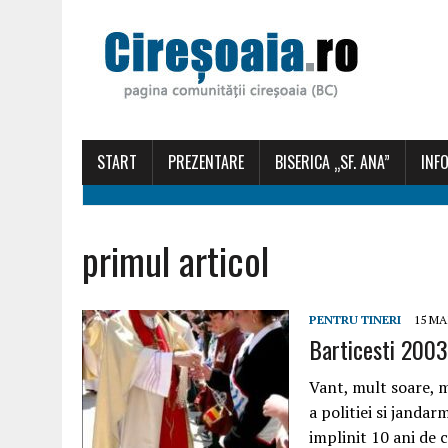
START
PREZENTARE
BISERICA „SF. ANA”
INFO
primul articol
PENTRU TINERI
15 MA
Barticesti 2003 
Vant, mult soare, m
a politiei si janda
implinit 10 ani de 