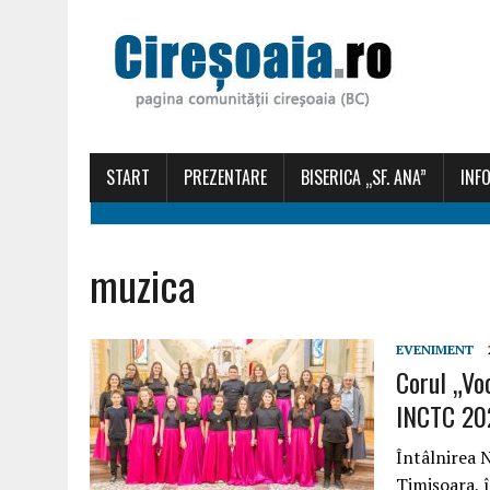
START
PREZENTARE
BISERICA „SF. ANA”
INFO
muzica
EVENIMENT
Corul „Vo
INCTC 20
Întâlnirea N
Timișoara, î