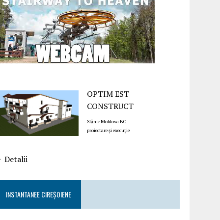
OPTIM EST
CONSTRUCT
Slănic Moldova BC
proiectare și execuție
Detalii
INSTANTANEE CIREȘOIENE