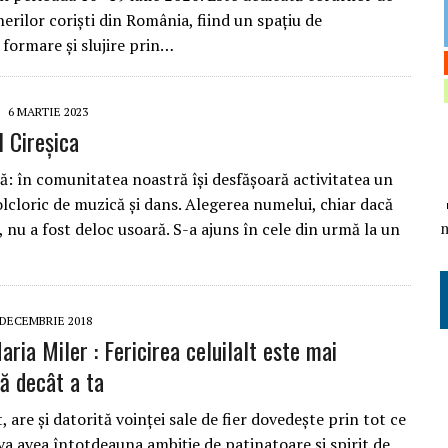
inerilor coriști din România, fiind un spațiu de
formare și slujire prin…
6 MARTIE 2023
 Cireșica
ă: în comunitatea noastră își desfășoară activitatea un
lcloric de muzică și dans. Alegerea numelui, chiar dacă
 nu a fost deloc usoară. S-a ajuns în cele din urmă la un
 DECEMBRIE 2018
aria Miler : Fericirea celuilalt este mai
ă decât a ta
, are și datorită voinței sale de fier dovedește prin tot ce
va avea întotdeauna ambiție de patinatoare și spirit de