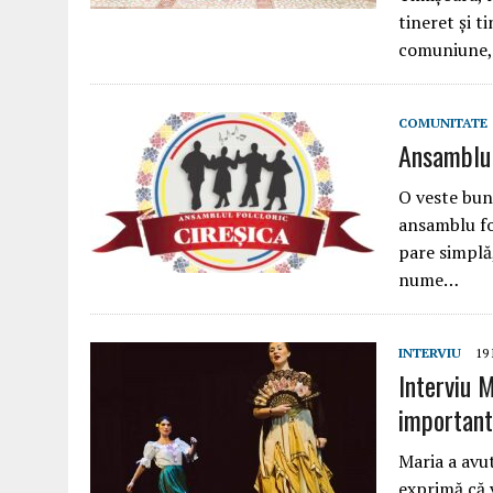
tineret și t
comuniune, 
COMUNITATE
Ansamblul
O veste bun
ansamblu fo
pare simplă,
nume…
INTERVIU
19
Interviu M
important
Maria a avut
exprimă că 