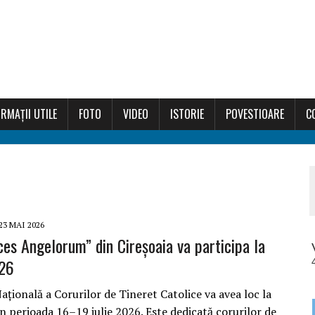
RMAȚII UTILE
FOTO
VIDEO
ISTORIE
POVESTIOARE
C
23 MAI 2026
ces Angelorum” din Cireșoaia va participa la
26
ațională a Corurilor de Tineret Catolice va avea loc la
n perioada 16–19 iulie 2026. Este dedicată corurilor de