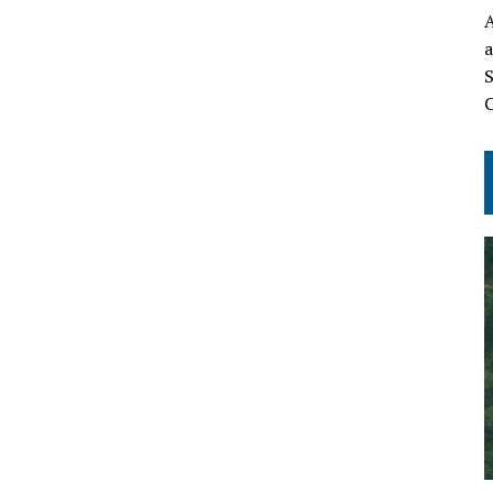
A
a
S
C