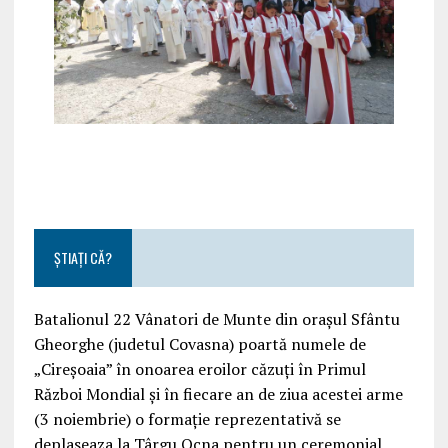
ȘTIAȚI CĂ?
Batalionul 22 Vânatori de Munte din orașul Sfântu
Gheorghe (judetul Covasna) poartă numele de
„Cireșoaia” în onoarea eroilor căzuți în Primul
Război Mondial și în fiecare an de ziua acestei arme
(3 noiembrie) o formație reprezentativă se
deplaseaza la Târgu Ocna pentru un ceremonial