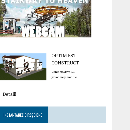
OPTIM EST
CONSTRUCT
Slănic Moldova BC
proiectare și execuție
Detalii
INSTANTANEE CIREȘOIENE