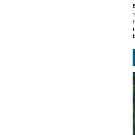
B
s
s
p
î