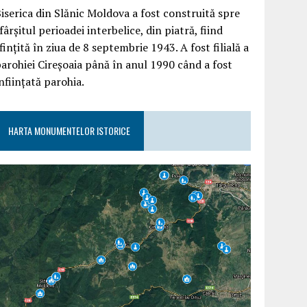
iserica din Slănic Moldova a fost construită spre
fârşitul perioadei interbelice, din piatră, fiind
finţită în ziua de 8 septembrie 1943. A fost filială a
arohiei Cireşoaia până în anul 1990 când a fost
nfiinţată parohia.
HARTA MONUMENTELOR ISTORICE