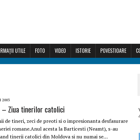
RMAȚII UTILE
FOTO
VIDEO
ISTORIE
POVESTIOARE
C
I 2003
– Ziua tinerilor catolici
ii de tineri, zeci de preoti si o impresionanta desfasurare
rmeriei romane.Anul acesta la Barticesti (Neamt), s-au
cand tinerii catolici din Moldova si nu numai se…