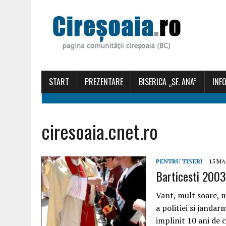
START
PREZENTARE
BISERICA „SF. ANA”
INFO
ciresoaia.cnet.ro
PENTRU TINERI
15 MA
Barticesti 2003 
Vant, mult soare, m
a politiei si janda
implinit 10 ani de 