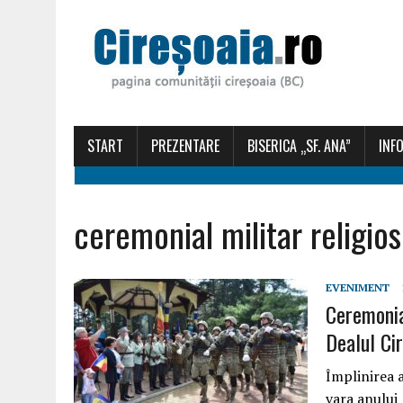
START
PREZENTARE
BISERICA „SF. ANA”
INFO
ceremonial militar religios
EVENIMENT
Ceremonial
Dealul Ci
Împlinirea a
vara anului