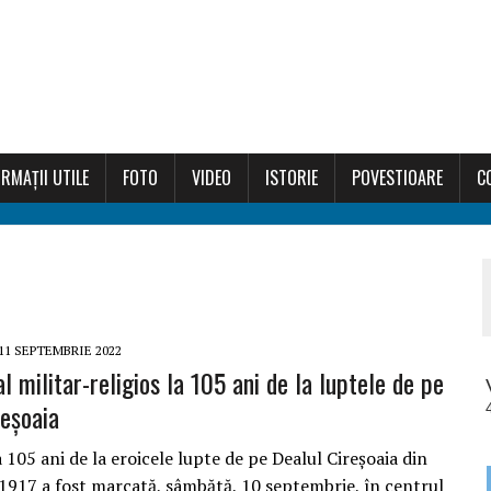
RMAȚII UTILE
FOTO
VIDEO
ISTORIE
POVESTIOARE
C
11 SEPTEMBRIE 2022
 militar-religios la 105 ani de la luptele de pe
reșoaia
 105 ani de la eroicele lupte de pe Dealul Cireșoaia din
 1917 a fost marcată, sâmbătă, 10 septembrie, în centrul