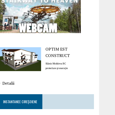
OPTIM EST
CONSTRUCT
Slănic Moldova BC
proiectare și execuție
Detalii
INSTANTANEE CIREȘOIENE