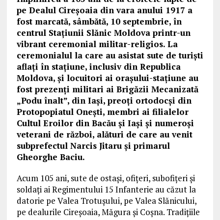
pe Dealul Cireșoaia din vara anului 1917 a
fost marcată, sâmbătă, 10 septembrie, în
centrul Stațiunii Slănic Moldova printr-un
vibrant ceremonial militar-religios. La
ceremonialul la care au asistat sute de turiști
aflați în stațiune, inclusiv din Republica
Moldova, și locuitori ai orașului-stațiune au
fost prezenți militari ai Brigăzii Mecanizată
„Podu înalt”, din Iași, preoți ortodocși din
Protopopiatul Onești, membri ai filialelor
Cultul Eroilor din Bacău și Iași și numeroși
veterani de război, alături de care au venit
subprefectul Narcis Jitaru și primarul
Gheorghe Baciu.
Acum 105 ani, sute de ostași, ofițeri, subofițeri și
soldați ai Regimentului 15 Infanterie au căzut la
datorie pe Valea Trotușului, pe Valea Slănicului,
pe dealurile Cireșoaia, Măgura și Coșna. Tradițiile