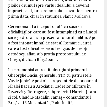
ploilor drumul spre vârful dealului a devenit
impracticabil, iar ceremonialul a avut loc, pentru
prima dată, chiar în stațiunea Slănic Moldova.
Ceremonialul a început odată cu sosirea
oficialităților, care au fost întâmpinați cu pâine și
sare și cărora li s-a prezentat onorul militar. Apoi
a fost intonat imnul de stat al României, după
care a fost oficiat serviciul religios de preoți
ortodocși aflați sub protia protopopului de
Onești, dr. Ioan Bârgăoanu.
La ceremonial au rostit alocuțiuni primarul
Gheorghe Baciu, generalul (rtr) cu patru stele
Vasile Jenică Apostol – președintele de onoare al
Filialei Bacău a Asociației Cadrelor Militare în
Rezervă și Retragere, subprefectul Narcist Jitaru
și col. Claudiu-Mădălin Tamaș – comandantul
Brigăzii 15 Mecanizată „Podu Înalt”,.