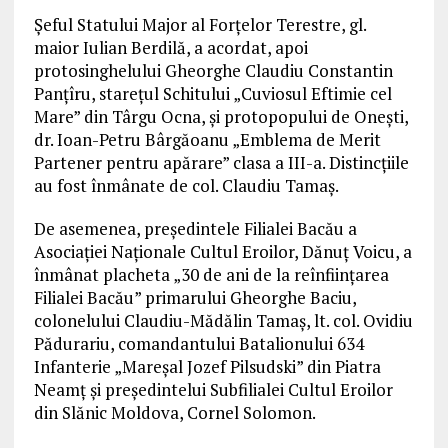
Șeful Statului Major al Forțelor Terestre, gl.
maior Iulian Berdilă, a acordat, apoi
protosinghelului Gheorghe Claudiu Constantin
Panțîru, starețul Schitului „Cuviosul Eftimie cel
Mare” din Târgu Ocna, și protopopului de Onești,
dr. Ioan-Petru Bârgăoanu „Emblema de Merit
Partener pentru apărare” clasa a III-a. Distincțiile
au fost înmânate de col. Claudiu Tamaș.
De asemenea, președintele Filialei Bacău a
Asociației Naționale Cultul Eroilor, Dănuț Voicu, a
înmânat placheta „30 de ani de la reînființarea
Filialei Bacău” primarului Gheorghe Baciu,
colonelului Claudiu-Mădălin Tamaș, lt. col. Ovidiu
Pădurariu, comandantului Batalionului 634
Infanterie „Mareșal Jozef Pilsudski” din Piatra
Neamț și președintelui Subfilialei Cultul Eroilor
din Slănic Moldova, Cornel Solomon.